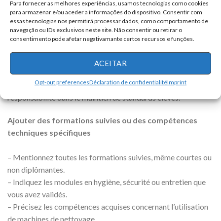
Para fornecer as melhores experiências, usamos tecnologias como cookies
para armazenar e/ou aceder a informações do dispositivo. Consentir com
essas tecnologias nos permitirá processar dados, como comportamento de
Par exemple, vous pouvez évoquer le fait de contribuer à un
navegação ou IDs exclusivos neste site. Não consentir ou retirar o
environnement propre et sécurisé pour les usagers, ou votre
consentimento pode afetar negativamante certos recursos e funções.
satisfaction à voir les lieux remis en ordre grâce à votre
intervention. Cette approche humanise votre profil tout en
ACEITAR
restant professionnelle. Elle démontre également votre
Opt-out preferences
Déclaration de confidentialité
Imprint
engagement envers la qualité de vie des autres et votre
responsabilité dans le maintien de standards élevés.
Ajouter des formations suivies ou des compétences
techniques spécifiques
– Mentionnez toutes les formations suivies, même courtes ou
non diplômantes.
– Indiquez les modules en hygiène, sécurité ou entretien que
vous avez validés.
– Précisez les compétences acquises concernant l’utilisation
de machines de nettoyage.