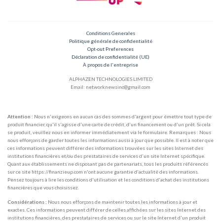
Conditions Generales
Politique générale de confidentialité
Opt-out Preferences
Déclaration de confidentialité (UE)
À propos de l'entreprise
ALPHAZEN TECHNOLOGIES LIMITED
Email: networknewsinc@gmail.com
Attention :
Nous n'exigeons en aucun cas des sommes d'argent pour émettre tout type de
produit financier, qu'il s'agisse d'une carte de crédit, d'un financement ou d'un prêt. Si cela
se produit, veuillez nous en informer immédiatement via le formulaire. Remarques : Nous
nous efforçons de garder toutes les informations aussi à jour que possible. Il est à noter que
ces informations peuvent différer des informations trouvées sur les sites Internet des
institutions financières et/ou des prestataires de services d'un site Internet spécifique.
Quant aux établissements ne disposant pas de partenariats, tous les produits référencés
sur ce site https://finanzieup.com n'ont aucune garantie d'actualité des informations.
Pensez toujours à lire les conditions d'utilisation et les conditions d'achat des institutions
financières que vous choisissez.
Considérations :
Nous nous efforçons de maintenir toutes les informations à jour et
exactes. Ces informations peuvent différer de celles affichées sur les sites Internet des
institutions financières, des prestataires de services ou sur le site Internet d'un produit