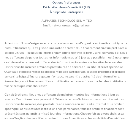
Opt-out Preferences
Déclaration de confidentialité (UE)
À propos de l'entreprise
ALPHAZEN TECHNOLOGIES LIMITED
Email: networknewsinc@gmail.com
Attention :
Nous n'exigeons en aucun cas des sommes d'argent pour émettre tout type de
produit financier, qu'il s'agisse d'une carte de crédit, d'un financement ou d'un prêt. Si cela
se produit, veuillez nous en informer immédiatement via le formulaire. Remarques : Nous
nous efforçons de garder toutes les informations aussi à jour que possible. Il est à noter que
ces informations peuvent différer des informations trouvées sur les sites Internet des
institutions financières et/ou des prestataires de services d'un site Internet spécifique.
Quant aux établissements ne disposant pas de partenariats, tous les produits référencés
sur ce site https://finanzieup.com n'ont aucune garantie d'actualité des informations.
Pensez toujours à lire les conditions d'utilisation et les conditions d'achat des institutions
financières que vous choisissez.
Considérations :
Nous nous efforçons de maintenir toutes les informations à jour et
exactes. Ces informations peuvent différer de celles affichées sur les sites Internet des
institutions financières, des prestataires de services ou sur le site Internet d'un produit
spécifique. Dans le cas des institutions non partenaires, tous les produits financiers sont
présentés sans garantir la mise à jour des informations. Chaque fois que vous choisissez
votre offre, lisez les conditions des institutions financières et les modalités d'acquisition.