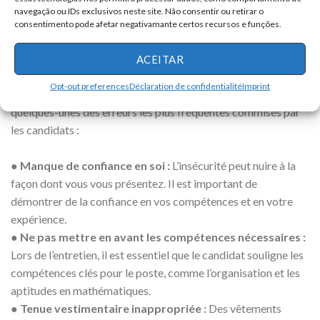
navegação ou IDs exclusivos neste site. Não consentir ou retirar o
Comment éviter les erreurs courantes lors de l’entretien
consentimento pode afetar negativamante certos recursos e funções.
Il est normal d’être nerveux pendant un entretien d’embauche,
ACEITAR
mais le manque de préparation peut entraîner des erreurs qui
Opt-out preferences
Déclaration de confidentialité
Imprint
compromettent vos chances d’être sélectionné. Voici
quelques-unes des erreurs les plus fréquentes commises par
les candidats :
●
Manque de confiance en soi :
L’insécurité peut nuire à la
façon dont vous vous présentez. Il est important de
démontrer de la confiance en vos compétences et en votre
expérience.
●
Ne pas mettre en avant les compétences nécessaires :
Lors de l’entretien, il est essentiel que le candidat souligne les
compétences clés pour le poste, comme l’organisation et les
aptitudes en mathématiques.
●
Tenue vestimentaire inappropriée :
Des vêtements