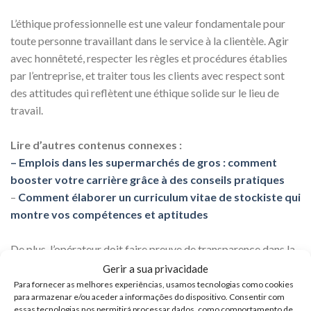
L’éthique professionnelle est une valeur fondamentale pour
toute personne travaillant dans le service à la clientèle. Agir
avec honnêteté, respecter les règles et procédures établies
par l’entreprise, et traiter tous les clients avec respect sont
des attitudes qui reflètent une éthique solide sur le lieu de
travail.
Lire d’autres contenus connexes :
– Emplois dans les supermarchés de gros : comment
booster votre carrière grâce à des conseils pratiques
–
Comment élaborer un curriculum vitae de stockiste qui
montre vos compétences et aptitudes
De plus, l’opérateur doit faire preuve de transparence dans la
gestion des transactions financières, en veillant à ce que le
Gerir a sua privacidade
processus soit mené de manière correcte et équitable pour
Para fornecer as melhores experiências, usamos tecnologias como cookies
para armazenar e/ou aceder a informações do dispositivo. Consentir com
toutes les parties concernées.
essas tecnologias nos permitirá processar dados, como comportamento de