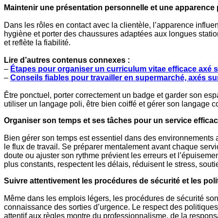
Maintenir une présentation personnelle et une apparence 
Dans les rôles en contact avec la clientèle, l’apparence influen
hygiène et porter des chaussures adaptées aux longues station
et reflète la fiabilité.
Lire d’autres contenus connexes :
–
Étapes pour organiser un curriculum vitae efficace axé s
–
Conseils fiables pour travailler en supermarché, axés sur 
Être ponctuel, porter correctement un badge et garder son espa
utiliser un langage poli, être bien coiffé et gérer son langage 
Organiser son temps et ses tâches pour un service effica
Bien gérer son temps est essentiel dans des environnements ave
le flux de travail. Se préparer mentalement avant chaque serv
doute ou ajuster son rythme prévient les erreurs et l’épuisem
plus constants, respectent les délais, réduisent le stress, sou
Suivre attentivement les procédures de sécurité et les po
Même dans les emplois légers, les procédures de sécurité son
connaissance des sorties d’urgence. Le respect des politiques
attentif aux règles montre du professionnalisme, de la responsa