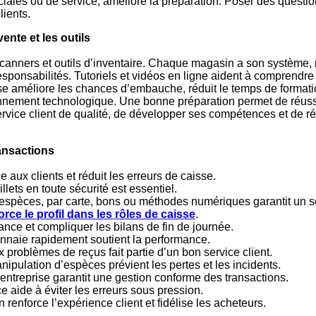
ales ou de service, améliore la préparation. Poser des questions
lients.
ente et les outils
canners et outils d’inventaire. Chaque magasin a son système, 
responsabilités. Tutoriels et vidéos en ligne aident à comprendre
e améliore les chances d’embauche, réduit le temps de formation
onnement technologique. Une bonne préparation permet de réussi
 service client de qualité, de développer ses compétences et de
ransactions
e aux clients et réduit les erreurs de caisse.
ets en toute sécurité est essentiel.
spèces, par carte, bons ou méthodes numériques garantit un se
force le profil dans les rôles de caisse
.
ance et compliquer les bilans de fin de journée.
onnaie rapidement soutient la performance.
problèmes de reçus fait partie d’un bon service client.
nipulation d’espèces prévient les pertes et les incidents.
l’entreprise garantit une gestion conforme des transactions.
ce aide à éviter les erreurs sous pression.
 renforce l’expérience client et fidélise les acheteurs.