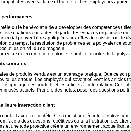
 compatibles avec sa force et bien-être. Les employeurs appréci
es performances
lientèle ou le bénévolat aide à développer des compétences utile
ns les situations courantes et garder les espaces organisés sont 
ercial peuvent être appliquées aux rôles de caissier ou de réa
ion du temps, la résolution de problèmes et la polyvalence sou
udes utiles en milieu de magasin.
 vitae ou en entretien renforce le profil et montre de la polyva
uits courants
les de produits vendus est un avantage pratique. Que ce soit po
évite les erreurs. Les employés qui savent où vont les articles t
, l’étiquetage des produits et les articles à forte rotation. Ces
mployés actuels. Prendre des notes, poser des questions pertine
lleure interaction client
ontact avec la clientèle. Cela inclut une écoute attentive, une
t face à des questions répétitives ou à la frustration des clients.
tions et une aide proactive créent un environnement accueillant 