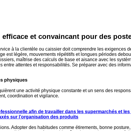
 efficace et convaincant pour des pos
ervice à la clientèle ou caissier doit comprendre les exigences 
e est légère, mouvements répétitifs et longues périodes debout 
aissiers, maîtrise des calculs de base et aisance avec les systè
 entre attentes et responsabilités. Se préparer avec des informa
es physiques
equièrent une activité physique constante et un sens des respo
t, coordination et vigilance.
fessionnelle afin de travailler dans les supermarchés et les
axés sur l’organisation des produits
nsions. Adopter des habitudes comme étirements, bonne posture,