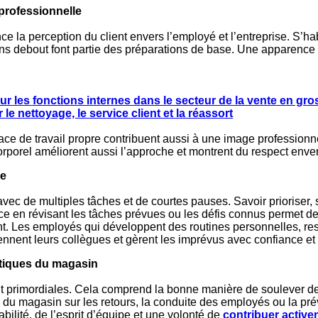
professionnelle
ce la perception du client envers l’employé et l’entreprise. S’ha
s debout font partie des préparations de base. Une apparence s
ur les fonctions internes dans le secteur de la vente en gro
le nettoyage, le service client et la réassort
ce de travail propre contribuent aussi à une image professionne
corporel améliorent aussi l’approche et montrent du respect enver
ce
c de multiples tâches et de courtes pauses. Savoir prioriser, su
ice en révisant les tâches prévues ou les défis connus permet d
ent. Les employés qui développent des routines personnelles, r
tiennent leurs collègues et gèrent les imprévus avec confiance e
litiques du magasin
t primordiales. Cela comprend la bonne manière de soulever de
 du magasin sur les retours, la conduite des employés ou la pré
bilité, de l’esprit d’équipe et une volonté de
contribuer active