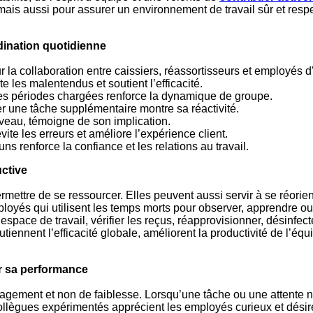
mais aussi pour assurer un environnement de travail sûr et respe
dination quotidienne
la collaboration entre caissiers, réassortisseurs et employés d
e les malentendus et soutient l’efficacité.
des périodes chargées renforce la dynamique de groupe.
uer une tâche supplémentaire montre sa réactivité.
au, témoigne de son implication.
ite les erreurs et améliore l’expérience client.
 renforce la confiance et les relations au travail.
uctive
ermettre de se ressourcer. Elles peuvent aussi servir à se réorien
employés qui utilisent les temps morts pour observer, apprendre ou
’espace de travail, vérifier les reçus, réapprovisionner, désinfect
tiennent l’efficacité globale, améliorent la productivité de l’équi
er sa performance
agement et non de faiblesse. Lorsqu’une tâche ou une attente n’
 collègues expérimentés apprécient les employés curieux et dési