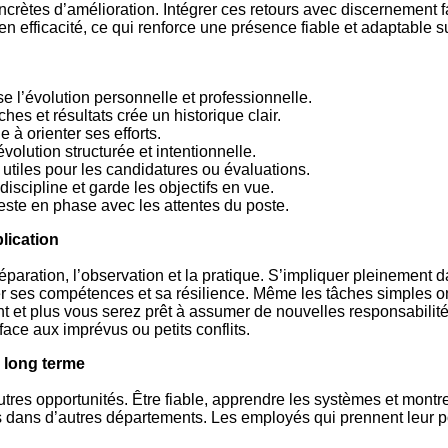
crètes d’amélioration. Intégrer ces retours avec discernement
 efficacité, ce qui renforce une présence fiable et adaptable sur
e l’évolution personnelle et professionnelle.
hes et résultats crée un historique clair.
e à orienter ses efforts.
olution structurée et intentionnelle.
utiles pour les candidatures ou évaluations.
iscipline et garde les objectifs en vue.
este en phase avec les attentes du poste.
plication
préparation, l’observation et la pratique. S’impliquer pleinemen
er ses compétences et sa résilience. Même les tâches simples on
 et plus vous serez prêt à assumer de nouvelles responsabilités
face aux imprévus ou petits conflits.
à long terme
res opportunités. Être fiable, apprendre les systèmes et montre
dans d’autres départements. Les employés qui prennent leur post