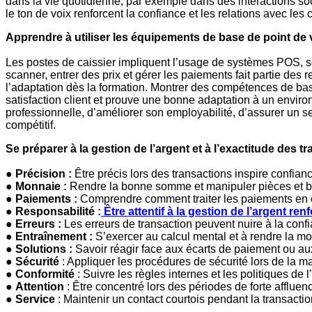
dans la vie quotidienne, par exemple dans des interactions soci
le ton de voix renforcent la confiance et les relations avec les c
Apprendre à utiliser les équipements de base de point de v
Les postes de caissier impliquent l’usage de systèmes POS, s
scanner, entrer des prix et gérer les paiements fait partie des 
l’adaptation dès la formation. Montrer des compétences de bas
satisfaction client et prouve une bonne adaptation à un envir
professionnelle, d’améliorer son employabilité, d’assurer un
compétitif.
Se préparer à la gestion de l’argent et à l’exactitude des t
●
Précision :
Être précis lors des transactions inspire confianc
●
Monnaie :
Rendre la bonne somme et manipuler pièces et bill
●
Paiements :
Comprendre comment traiter les paiements en e
●
Responsabilité :
Être attentif à la gestion de l’argent ren
●
Erreurs :
Les erreurs de transaction peuvent nuire à la confi
●
Entraînement :
S’exercer au calcul mental et à rendre la m
●
Solutions :
Savoir réagir face aux écarts de paiement ou aux 
●
Sécurité
: Appliquer les procédures de sécurité lors de la ma
●
Conformité
: Suivre les règles internes et les politiques de 
●
Attention
: Être concentré lors des périodes de forte affluen
●
Service
: Maintenir un contact courtois pendant la transaction