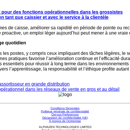
ct pour des fonctions opérationnelles dans les grossistes
ant que caissier et avec le service à la clientèle
mes de caisse, améliorer sa rapidité en période de pointe ou recev
e proactive, un emploi léger aujourd’hui peut mener à une vraie 
ge quotidien
 les postes, y compris ceux impliquant des tâches légères, le se
nnes pratiques favorise l’amélioration continue et l’efficacité du
uts essentiels pour réussir à long terme dans les environnements
 vers l’apprentissage, la responsabilité et l’éthique profite autan
ssortisseur en grande distribution
érationnel dans les réseaux de vente en gros et au détail
Conditions Generales
Politique générale de confidentialité
Opt-out Preferences
Déclaration de confidentialité (UE)
À propos de l'entreprise
ALPHAZEN TECHNOLOGIES LIMITED