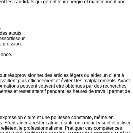
ent les candidats qui gèrent leur énergie et maintiennent une
s.
des atouts.
ssortisseur.
s pression.
lence.
ur réapprovisionner des articles légers ou aider un client à
ravaillent plus efficacement et évitent les malplacements. Avant
 informations peuvent souvent être obtenues par des recherches
ntes et rester attentif pendant les heures de travail permet de
 expression claire et une politesse constante, même en
 S’entraîner à rester calme, établir un contact visuel et utiliser
et reflètent le professionnalisme. Pratiquer ces compétences