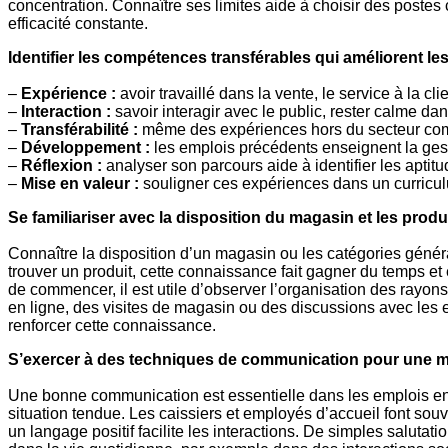
concentration. Connaître ses limites aide à choisir des postes
efficacité constante.
Identifier les compétences transférables qui améliorent l
–
Expérience :
avoir travaillé dans la vente, le service à la c
–
Interaction :
savoir interagir avec le public, rester calme da
–
Transférabilité :
même des expériences hors du secteur comm
–
Développement :
les emplois précédents enseignent la gest
–
Réflexion :
analyser son parcours aide à identifier les aptit
–
Mise en valeur :
souligner ces expériences dans un curriculum
Se familiariser avec la disposition du magasin et les prod
Connaître la disposition d’un magasin ou les catégories généra
trouver un produit, cette connaissance fait gagner du temps et 
de commencer, il est utile d’observer l’organisation des rayons
en ligne, des visites de magasin ou des discussions avec les e
renforcer cette connaissance.
S’exercer à des techniques de communication pour une mei
Une bonne communication est essentielle dans les emplois en c
situation tendue. Les caissiers et employés d’accueil font souven
un langage positif facilite les interactions. De simples saluta