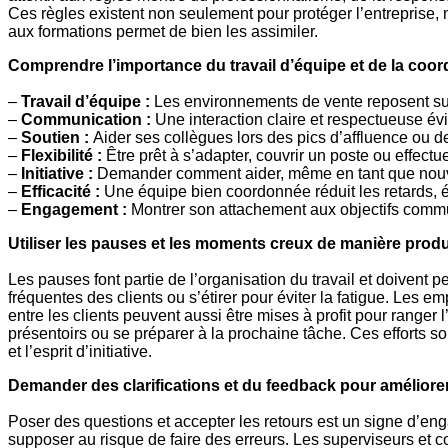
Ces règles existent non seulement pour protéger l’entreprise, 
aux formations permet de bien les assimiler.
Comprendre l’importance du travail d’équipe et de la coor
–
Travail d’équipe :
Les environnements de vente reposent sur 
–
Communication :
Une interaction claire et respectueuse évit
–
Soutien :
Aider ses collègues lors des pics d’affluence ou 
–
Flexibilité :
Être prêt à s’adapter, couvrir un poste ou effect
–
Initiative :
Demander comment aider, même en tant que nouve
–
Efficacité :
Une équipe bien coordonnée réduit les retards, év
–
Engagement :
Montrer son attachement aux objectifs communs
Utiliser les pauses et les moments creux de manière prod
Les pauses font partie de l’organisation du travail et doivent p
fréquentes des clients ou s’étirer pour éviter la fatigue. Les 
entre les clients peuvent aussi être mises à profit pour ranger l
présentoirs ou se préparer à la prochaine tâche. Ces efforts sou
et l’esprit d’initiative.
Demander des clarifications et du feedback pour amélior
Poser des questions et accepter les retours est un signe d’eng
supposer au risque de faire des erreurs. Les superviseurs et