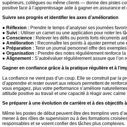
supérieurs, collègues ou même clients — donne des pistes con
positive face à l’apprentissage aide à gagner en assurance et en
Suivre ses progrès et identifier les axes d’amélioration
●
Réflexion :
Prendre le temps d’analyser ses journées favoris
●
Suivi :
Utiliser un carnet ou une application pour noter les tâc
●
Conscience :
Relever les défis ou points forts récurrents aid
●
Amélioration :
Reconnaître les points à ajuster permet une év
●
Préparation :
Tenir un journal personnel offre des exemples 
●
Organisation :
Prendre des notes régulièrement renforce la d
●
Alignement :
S’autoévaluer régulièrement assure que l’on r
Gagner en confiance grâce à la pratique régulière et à l’im
La confiance ne vient pas d’un coup. Elle se construit par la 
d’apprendre et rester ouvert aux retours permettent de renforc
vous engagez, plus votre performance s’améliore naturellement
attitude positive au travail et une capacité à réagir avec calme 
Se préparer à une évolution de carrière et à des objectifs 
Même les postes de début peuvent être des tremplins vers d’aut
mener à des rôles de supervision ou à des formations croisées 
responsables et se voient confier des tâches plus complexes.