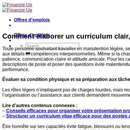
Skip
to
content
Offres d’emplois
Comment élaborer un curriculum clair,
Offres d’emplois
Toute personne souhaitant travailler en manutention légère, s
aux détails et compétences interpersonnelles. Même si la charg
patience, communication claire et attitude amicale. Pour les c
descriptions de poste et poser des questions évite malentendus
performance.
Évaluer sa condition physique et sa préparation aux tâch
Les rôles légers n’impliquent pas de charges lourdes, mais r
l’organisation ou l’assistance aux clients demandent mouvemen
Lire d’autres contenus connexes :
–
Conseils efficaces pour organiser votre présentation pro
–
Structurer un curriculum vitae efficace pour des postes 
Être honnête sur ses capacités évite fatigue, blessures ou te