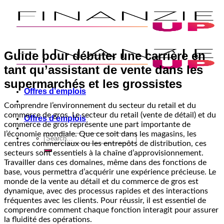
Skip
to
content
Guide pour débuter une carrière en
tant qu’assistant de vente dans les
supermarchés et les grossistes
Offres d’emplois
Comprendre l’environnement du secteur du retail et du
commerce de gros. Le secteur du retail (vente de détail) et du
Offres d’emplois
commerce de gros représente une part importante de
l’économie mondiale. Que ce soit dans les magasins, les
centres commerciaux ou les entrepôts de distribution, ces
secteurs sont essentiels à la chaîne d’approvisionnement.
Travailler dans ces domaines, même dans des fonctions de
base, vous permettra d’acquérir une expérience précieuse. Le
monde de la vente au détail et du commerce de gros est
dynamique, avec des processus rapides et des interactions
fréquentes avec les clients. Pour réussir, il est essentiel de
comprendre comment chaque fonction interagit pour assurer
la fluidité des opérations.