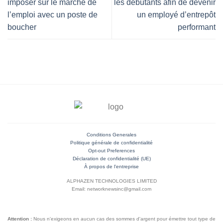
imposer sur le marché de
les débutants afin de devenir
l’emploi avec un poste de
un employé d’entrepôt
boucher
performant
Conditions Generales
Politique générale de confidentialité
Opt-out Preferences
Déclaration de confidentialité (UE)
À propos de l'entreprise
ALPHAZEN TECHNOLOGIES LIMITED
Email: networknewsinc@gmail.com
Attention :
Nous n'exigeons en aucun cas des sommes d'argent pour émettre tout type de