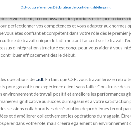
Opt-out preferences
Déclaration de confidentialité
Imprint
une formation approfondie pour vous assurer d’être bien préparé po
du service client, la connaissance des produits et les procédures de
our perfectionner vos compétences et vous adapter aux normes op
e vous êtes confiant et compétent dans votre rôle dès le premier j
lture de travail unique de Lidl, mettant l’accent sur le travail d’équ
cessus d’intégration structuré est conçu pour vous aider à vous in
contribuer efficacement dès le début.
 des opérations de
Lidl
. En tant que CSR, vous travaillerez en étroi
 pour garantir une expérience client sans faille. Construire des rel
 environnement de travail positif et améliore les performances glob
manière significative au succès du magasin et à votre satisfaction p
 des sessions collaboratives de résolution de problèmes feront part
ées et d’améliorer collectivement les opérations du magasin. Être 
ospérer dans votre rôle, mais créera également un environnement de