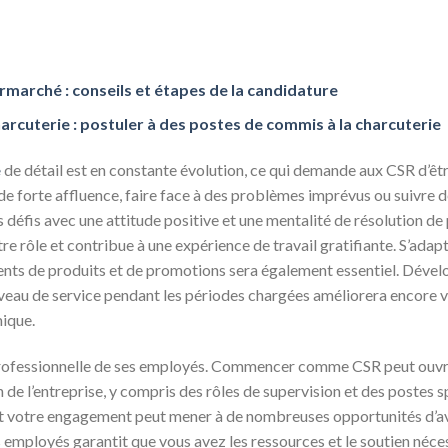
rmarché : conseils et étapes de la candidature
harcuterie : postuler à des postes de commis à la charcuterie
e
de détail est en constante évolution, ce qui demande aux CSR d’êtr
 de forte affluence, faire face à des problèmes imprévus ou suivre d
es défis avec une attitude positive et une mentalité de résolution d
e rôle et contribue à une expérience de travail gratifiante. S’adap
nts de produits et de promotions sera également essentiel. Dével
niveau de service pendant les périodes chargées améliorera encore v
mique.
professionnelle de ses employés. Commencer comme CSR peut ouvrir
 de l’entreprise, y compris des rôles de supervision et des postes sp
 votre engagement peut mener à de nombreuses opportunités d’av
 employés garantit que vous avez les ressources et le soutien néce