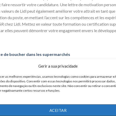
t faire ressortir votre candidature. Une lettre de motivation perso
s valeurs de Lidl peut également améliorer votre attrait en tant que
tion du poste, en mettant l’accent sur les compétences et les expér
SR chez Lidl. Mettez en valeur toute formation ou certification su
l, car elles peuvent démontrer votre engagement envers le développ
e de boucher dans les supermarchés
auche : devenir caissier de supermarché
Gerir a sua privacidade
che d’une place dans l’équipe Lidl. Pour vous préparer, familiarisez
ecer as melhores experiências, usamos tecnologias como cookies para armazenar e
ts récents. Entraînez-vous à répondre aux questions courantes lors
ões do dispositivo. Consentir com essas tecnologias nos permitirá processar dados
nto de navegação ou IDs exclusivos neste site. Não consentir ou retirar o consen
os expériences se rapprochent des exigences du poste. Montrer votr
r negativamante certos recursos e funções.
 valeurs laissera une impression durable sur vos intervieweurs. Pr
s avez démontré vos compétences en
résolution
de problèmes, en t
 envisagez de poser des questions réfléchies sur le rôle et la culture 
ACEITAR
 attitude proactive.