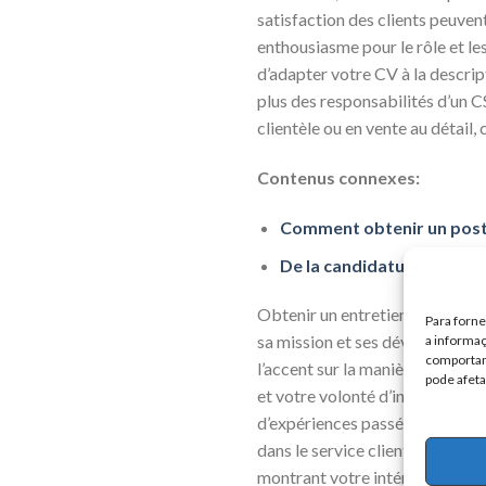
satisfaction des clients peuven
enthousiasme pour le rôle et le
d’adapter votre CV à la descrip
plus des responsabilités d’un C
clientèle ou en vente au détai
Contenus connexes:
Comment obtenir un post
De la candidature à l’emb
Obtenir un entretien vous rappro
Para forn
sa mission et ses développemen
a informaç
comportame
l’accent sur la manière dont v
pode afeta
et votre volonté d’incarner ses
d’expériences passées où vou
dans le service client. En outre,
montrant votre intérêt et votre