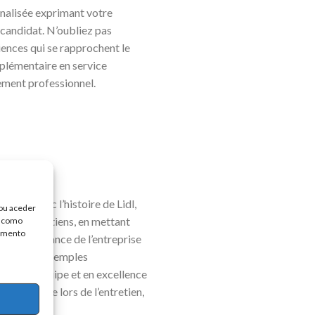
nnalisée exprimant votre
 candidat. N’oubliez pas
iences qui se rapprochent le
pplémentaire en service
ement professionnel.
-vous avec l’histoire de Lidl,
/ou aceder
 des entretiens, en mettant
, como
timento
e connaissance de l’entreprise
éparez des exemples
ravail d’équipe et en excellence
d’entreprise lors de l’entretien,