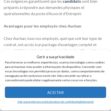
Ces exigences garantissent que les
candidats
sont bien
préparés à répondre aux demandes physiques et
opérationnelles du poste d’Associé d’Entrepôt.
Avantages pour les employés chez Auchan
Chez Auchan, tous nos employés, quel que soit leur type de
contrat, ont accès à un package d’avantages complet et
compétitif. Le salaire de départ pour le poste d’Associé
Gerir a sua privacidade
d’Entrepôt est de 19,00 $ de l’heure, avec un potentiel de
Para fornecer as melhores experiências, usamos tecnologias como cookies
gains supplémentaires pouvant atteindre 8,00 $ de l’heure en
para armazenar e/ou aceder a informações do dispositivo. Consentir com
fonction des performances. En plus du salaire de base, nous
essas tecnologias nos permitirá processar dados, como comportamento de
offrons un ensemble d’avantages robustes comprenant une
navegação ou IDs exclusivos neste site. Não consentir ou retirar o
consentimento pode afetar negativamante certos recursos e funções.
couverture médicale, dentaire et visuelle, des congés payés
pour les vacances ou les maladies, et des programmes de
ACEITAR
formation
dédiés pour assurer votre succès. Nous offrons
également un accès à DailyPay, qui vous permet de consulter
Opt-out preferences
Déclaration de confidentialité
Imprint
vos gains selon votre propre emploi du temps.