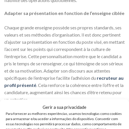
fiabilité des opérations quotidiennes.
Adapter sa présentation en fonction de l’enseigne ciblée
Chaque grande enseigne possède ses propres standards, ses
valeurs et ses méthodes d’organisation. Il est donc pertinent
d’ajuster sa présentation en fonction du poste visé, en mettant
l’accent sur les points qui correspondent à la culture de
l’entreprise. Cette personnalisation montre que le candidat a
pris le temps de se renseigner, ce qui témoigne de son sérieux
et de sa motivation. Adapter son discours aux attentes
spécifiques de l’entreprise facilite l’adhésion du
recruteur au
profil présenté
. Cela renforce la cohérence entre l’offre et la
candidature, augmentant ainsi les chances d’être retenu pour
un entretien.
Gerir a sua privacidade
Lire d’autres contenus connexes :
Para fornecer as melhores experiências, usamos tecnologias como cookies
para armazenar e/ou aceder a informações do dispositivo. Consentir com
essas tecnologias nos permitirá processar dados, como comportamento de
✅
Conseils pour créer un curriculum vitae efficace et
navegação ou IDs exclusivos neste site. Não consentir ou retirar o