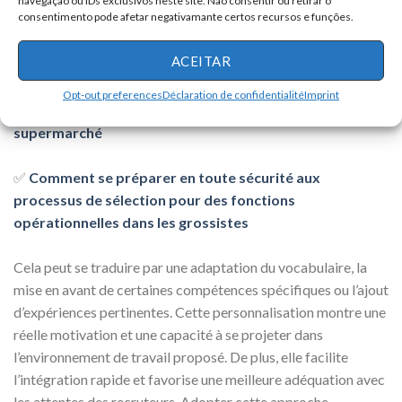
consentimento pode afetar negativamante certos recursos e funções.
direct pour des fonctions opérationnelles dans les
grossistes
ACEITAR
✅
Comment élaborer un curriculum clair, efficace et
Opt-out preferences
Déclaration de confidentialité
Imprint
convaincant pour des postes opérationnels en
supermarché
✅
Comment se préparer en toute sécurité aux
processus de sélection pour des fonctions
opérationnelles dans les grossistes
Cela peut se traduire par une adaptation du vocabulaire, la
mise en avant de certaines compétences spécifiques ou l’ajout
d’expériences pertinentes. Cette personnalisation montre une
réelle motivation et une capacité à se projeter dans
l’environnement de travail proposé. De plus, elle facilite
l’intégration rapide et favorise une meilleure adéquation avec
les attentes des recruteurs. Adopter cette approche