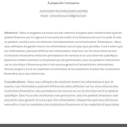
À propos de l'entreprise
ALPHAZEN TECHNOLOGIES LIMITED
Email: networknewsinc@gmail.com
Attention :
Nous n'exigeons en aucun cas des sommes d'argent pour émettre tout type de
produit financier, qu'il s'agisse d'une carte de crédit, d'un financement ou d'un prêt. Si cela
se produit, veuillez nous en informer immédiatement via le formulaire. Remarques : Nous
nous efforçons de garder toutes les informations aussi à jour que possible. Il est à noter que
ces informations peuvent différer des informations trouvées sur les sites Internet des
institutions financières et/ou des prestataires de services d'un site Internet spécifique.
Quant aux établissements ne disposant pas de partenariats, tous les produits référencés
sur ce site https://finanzieup.com n'ont aucune garantie d'actualité des informations.
Pensez toujours à lire les conditions d'utilisation et les conditions d'achat des institutions
financières que vous choisissez.
Considérations :
Nous nous efforçons de maintenir toutes les informations à jour et
exactes. Ces informations peuvent différer de celles affichées sur les sites Internet des
institutions financières, des prestataires de services ou sur le site Internet d'un produit
spécifique. Dans le cas des institutions non partenaires, tous les produits financiers sont
présentés sans garantir la mise à jour des informations. Chaque fois que vous choisissez
votre offre, lisez les conditions des institutions financières et les modalités d'acquisition.