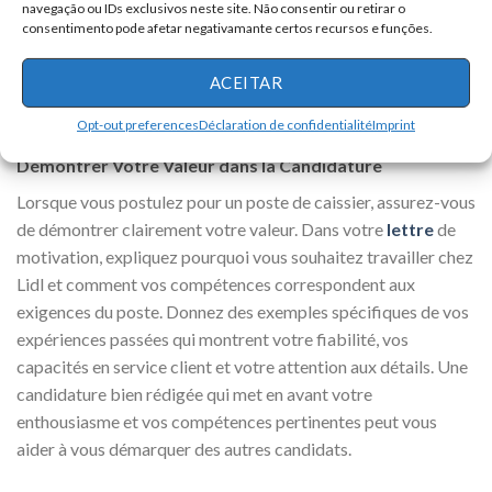
Assistez à des salons de l’emploi locaux et envisagez de
navegação ou IDs exclusivos neste site. Não consentir ou retirar o
consentimento pode afetar negativamante certos recursos e funções.
rejoindre des groupes de médias sociaux ou des
communautés en ligne où les offres d’emploi sont publiées.
ACEITAR
Utiliser plusieurs stratégies de recherche d’emploi augmente
vos chances de trouver des opportunités.
Opt-out preferences
Déclaration de confidentialité
Imprint
Démontrer Votre Valeur dans la Candidature
Lorsque vous postulez pour un poste de caissier, assurez-vous
de démontrer clairement votre valeur. Dans votre
lettre
de
motivation, expliquez pourquoi vous souhaitez travailler chez
Lidl et comment vos compétences correspondent aux
exigences du poste. Donnez des exemples spécifiques de vos
expériences passées qui montrent votre fiabilité, vos
capacités en service client et votre attention aux détails. Une
candidature bien rédigée qui met en avant votre
enthousiasme et vos compétences pertinentes peut vous
aider à vous démarquer des autres candidats.