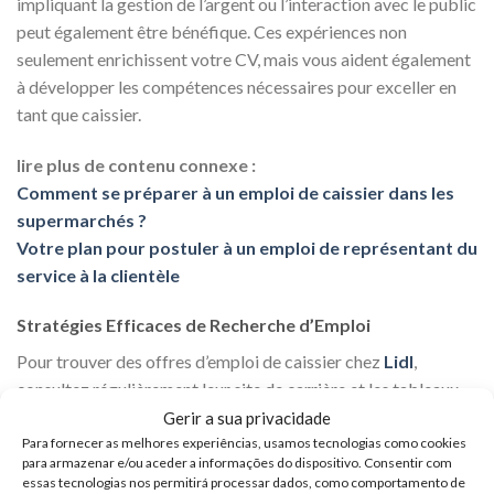
impliquant la gestion de l’argent ou l’interaction avec le public
peut également être bénéfique. Ces expériences non
seulement enrichissent votre CV, mais vous aident également
à développer les compétences nécessaires pour exceller en
tant que caissier.
lire plus de contenu connexe :
Comment se préparer à un emploi de caissier dans les
supermarchés ?
Votre plan pour postuler à un emploi de représentant du
service à la clientèle
Stratégies Efficaces de Recherche d’Emploi
Pour trouver des offres d’emploi de caissier chez
Lidl
,
consultez régulièrement leur site de carrière et les tableaux
d’affichage d’emploi. Le réseautage peut également être un
Gerir a sua privacidade
outil puissant ; faites savoir à vos amis, votre famille et vos
Para fornecer as melhores experiências, usamos tecnologias como cookies
para armazenar e/ou aceder a informações do dispositivo. Consentir com
connaissances que vous recherchez un poste de caissier.
essas tecnologias nos permitirá processar dados, como comportamento de