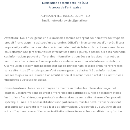
Déclaration de confidentialité (UE)
À propos de l'entreprise
ALPHAZEN TECHNOLOGIES LIMITED
Email: networknewsinc@gmail.com
Attention :
Nous n'exigeons en aucun cas des sommes d'argent pour émettre tout type de
produit financier, qu'il s'agisse d'une carte de crédit, d'un financement ou d'un prêt. Si cela
se produit, veuillez nous en informer immédiatement via le formulaire. Remarques : Nous
nous efforçons de garder toutes les informations aussi à jour que possible. Il est à noter que
ces informations peuvent différer des informations trouvées sur les sites Internet des
institutions financières et/ou des prestataires de services d'un site Internet spécifique.
Quant aux établissements ne disposant pas de partenariats, tous les produits référencés
sur ce site https://finanzieup.com n'ont aucune garantie d'actualité des informations.
Pensez toujours à lire les conditions d'utilisation et les conditions d'achat des institutions
financières que vous choisissez.
Considérations :
Nous nous efforçons de maintenir toutes les informations à jour et
exactes. Ces informations peuvent différer de celles affichées sur les sites Internet des
institutions financières, des prestataires de services ou sur le site Internet d'un produit
spécifique. Dans le cas des institutions non partenaires, tous les produits financiers sont
présentés sans garantir la mise à jour des informations. Chaque fois que vous choisissez
votre offre, lisez les conditions des institutions financières et les modalités d'acquisition.