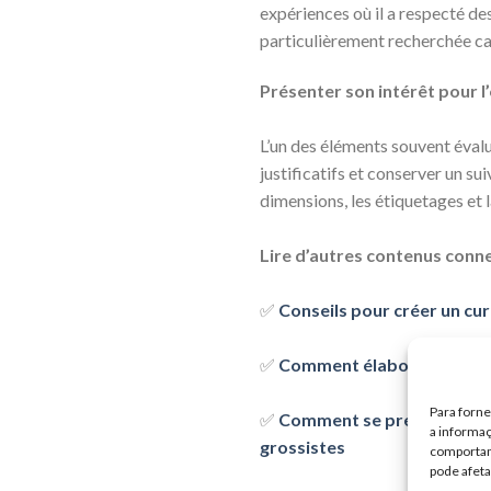
expériences où il a respecté de
particulièrement recherchée car 
Présenter son intérêt pour l’
L’un des éléments souvent évalué
justificatifs et conserver un su
dimensions, les étiquetages et 
Lire d’autres contenus conne
✅
Conseils pour créer un cur
✅
Comment élaborer un curri
Para forn
✅
Comment se préparer en to
a informaç
grossistes
comportame
pode afeta