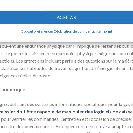
x détails rassure l’employeur sur la qualité du travail futur. Le can
mis d’éviter une erreur ou d’améliorer l’efficacité d’un processus. C
ACEITAR
nce physique et mentale
Opt-out preferences
Déclaration de confidentialité
Imprint
ouvent une endurance physique car il implique de rester debout l
es. Le poste de caissier, bien que moins physique, exige une conce
sactions. Les entretiens incluent parfois des questions sur la manière
laire sur ses habitudes de travail, sa gestion de l’énergie et son a
xigences réelles du poste.
ls numériques
ros utilisent des systèmes informatiques spécifiques pour la gesti
aissier doit être capable de manipuler des logiciels de caisse
s pour vérifier les commandes. L’entretien est l’occasion de précise
pprendre de nouveaux outils. Expliquer comment on s’est adapté à un