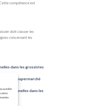
s. Cette compétence est
issier doit classer les
nsignes concernant les
nelles dans les grossistes
tionnels en supermarché
/ou aceder
 opérationnelles dans les
, como
timento