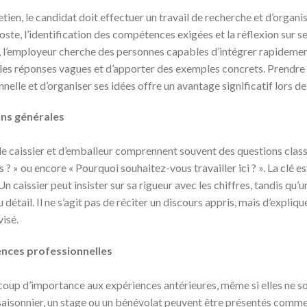
tien, le candidat doit effectuer un travail de recherche et d’organisa
poste, l’identification des compétences exigées et la réflexion sur 
’employeur cherche des personnes capables d’intégrer rapidement
 les réponses vagues et d’apporter des exemples concrets. Prendre 
elle et d’organiser ses idées offre un avantage significatif lors de
ons générales
 de caissier et d’emballeur comprennent souvent des questions cla
s ? » ou encore « Pourquoi souhaitez-vous travailler ici ? ». La clé 
n caissier peut insister sur sa rigueur avec les chiffres, tandis qu
u détail. Il ne s’agit pas de réciter un discours appris, mais d’expli
visé.
ences professionnelles
oup d’importance aux expériences antérieures, même si elles ne so
aisonnier, un stage ou un bénévolat peuvent être présentés com