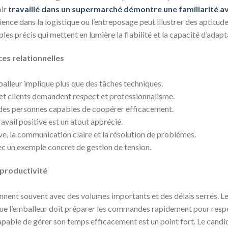
oir
travaillé dans un supermarché démontre une familiarité av
ence dans la logistique ou l’entreposage peut illustrer des aptitudes 
es précis qui mettent en lumière la fiabilité et la capacité d’adapt
es relationnelles
balleur implique plus que des tâches techniques.
et clients demandent respect et professionnalisme.
des personnes capables de coopérer efficacement.
vail positive est un atout apprécié.
ve, la communication claire et la résolution de problèmes.
ec un exemple concret de gestion de tension.
 productivité
nnent souvent avec des volumes importants et des délais serrés. Le 
que l’emballeur doit préparer les commandes rapidement pour respe
t capable de gérer son temps efficacement est un point fort. Le can