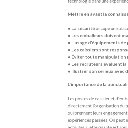
technologie dans une expérienc
Mettre en avant la connaiss
●
La sécurité
occupe une place
●
Les emballeurs doivent ma
●
L’usage d’équipements de 
●
Les caissiers sont responsa
●
Éviter toute manipulation 
●
Les recruteurs évaluent la
●
Illustrer son sérieux avec
L’importance de la ponctualit
Les postes de caissier et d’emb
directement l’organisation du t
qui prennent leurs engagements 
expériences passées. On peut é
activités. Cette qualité est s