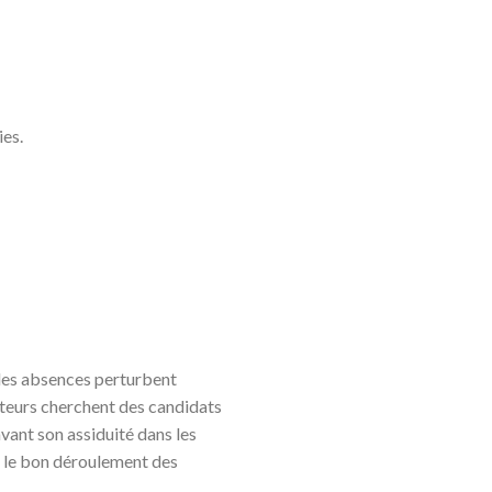
ies.
 les absences perturbent
ruteurs cherchent des candidats
avant son assiduité dans les
r le bon déroulement des