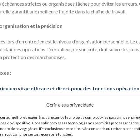
s échéances strictes ou organisé ses tâches pour éviter les erreur
elle garantit une meilleure fluidité dans la chaîne de travail.
organisation et la précision
s lors d’un entretien est le niveau d’organisation personnelle. Le ca
ivi clair des opérations. L’emballeur, de son côté, doit suivre les co
la protection des marchandises.
xes :
riculum vitae efficace et direct pour des fonctions opération
culum clair, efficace et convaincant pour des postes opéra
Gerir a sua privacidade
ecer as melhores experiências, usamos tecnologias como cookies para armazenar e
ute sécurité aux processus de sélection pour des fonctions
ões do dispositivo. Consentir com essas tecnologias nos permitirá processar dados
nto de navegação ou IDs exclusivos neste site. Não consentir ou retirar o consen
r negativamante certos recursos e funções.