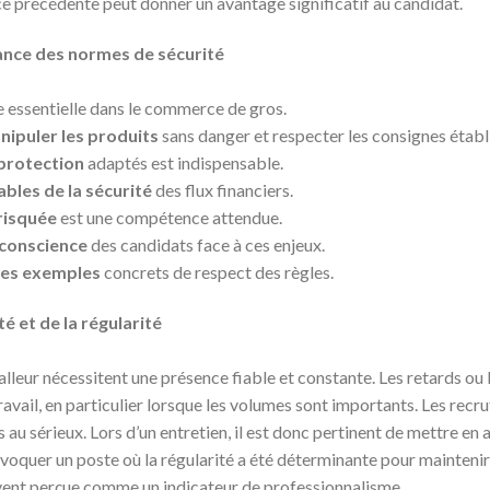
e précédente peut donner un avantage significatif au candidat.
ance des normes de sécurité
 essentielle dans le commerce de gros.
nipuler les produits
sans danger et respecter les consignes établ
protection
adaptés est indispensable.
bles de la sécurité
des flux financiers.
risquée
est une compétence attendue.
 conscience
des candidats face à ces enjeux.
 des exemples
concrets de respect des règles.
é et de la régularité
alleur nécessitent une présence fiable et constante. Les retards ou
ravail, en particulier lorsque les volumes sont importants. Les rec
au sérieux. Lors d’un entretien, il est donc pertinent de mettre en 
voquer un poste où la régularité a été déterminante pour mainteni
ouvent perçue comme un indicateur de professionnalisme.