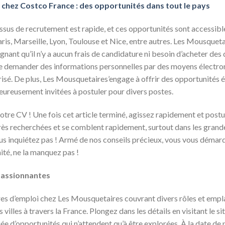
chez Costco France : des opportunités dans tout le pays
cessus de recrutement est rapide, et ces opportunités sont accessible
Paris, Marseille, Lyon, Toulouse et Nice, entre autres. Les Mousque
gnant qu’il n’y a aucun frais de candidature ni besoin d’acheter des
 de demander des informations personnelles par des moyens électron
sé. De plus, Les Mousquetaires’engage à offrir des opportunités é
eureusement invitées à postuler pour divers postes.
 votre CV ! Une fois cet article terminé, agissez rapidement et post
ès recherchées et se comblent rapidement, surtout dans les grande
s inquiétez pas ! Armé de nos conseils précieux, vous vous démar
nité, ne la manquez pas !
passionnantes
es d’emploi chez Les Mousquetaires couvrant divers rôles et empl
lles à travers la France. Plongez dans les détails en visitant le site
 d’opportunités qui n’attendent qu’à être explorées. À la date de p