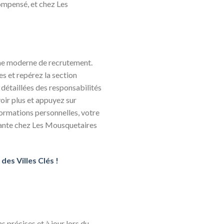
compensé, et chez Les
rme moderne de recrutement.
s et repérez la section
 détaillées des responsabilités
oir plus et appuyez sur
nformations personnelles, votre
ssante chez Les Mousquetaires
es Villes Clés !
s précises et à jour lors du