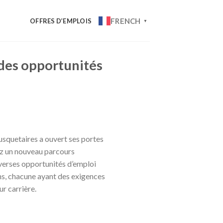
FRENCH
OFFRES D’EMPLOIS
▼
 des opportunités
usquetaires a ouvert ses portes
ez un nouveau parcours
iverses opportunités d’emploi
ns, chacune ayant des exigences
r carrière.