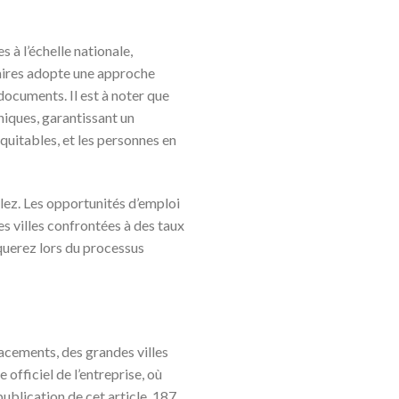
s à l’échelle nationale,
taires adopte une approche
 documents. Il est à noter que
iques, garantissant un
quitables, et les personnes en
ulez. Les opportunités d’emploi
s villes confrontées à des taux
querez lors du processus
acements, des grandes villes
 officiel de l’entreprise, où
ublication de cet article, 187