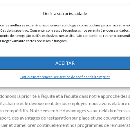
Gerir a sua privacidade
ecer as melhores experiências, usamos tecnologias como cookies para armazenar e
de
ões do dispositivo. Consentir com essas tecnologias nos permitirá processar dados
nto de navegação ou IDs exclusivos neste site. Não consentir ou retirar o consen
r negativamante certos recursos e funções.
ACEITAR
Opt-out preferences
Déclaration de confidentialité
Imprint
munération
nnons la priorité à l’équité et à l’équité dans notre approche des 
ail acharné et le dévouement de nos employés, nous avons élaboré 
on compétitifs. Notre ensemble d’avantages va au-delà du nécessa
nsport, des avantages de restauration sur place et une couverture 
luer et d’améliorer continuellement nos programmes de rémunérati