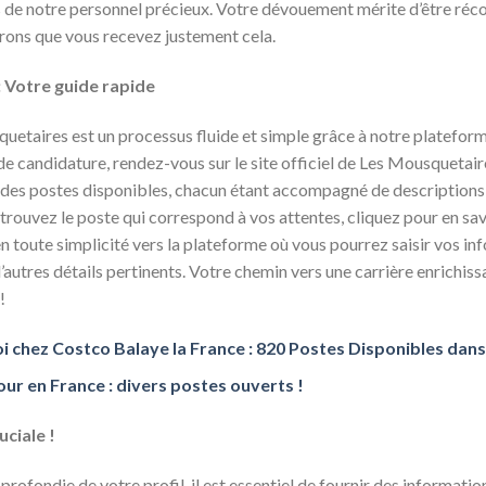
fs de notre personnel précieux. Votre dévouement mérite d’être ré
rons que vous recevez justement cela.
: Votre guide rapide
quetaires est un processus fluide et simple grâce à notre platefo
 candidature, rendez-vous sur le site officiel de Les Mousquetaire
te des postes disponibles, chacun étant accompagné de descriptions
trouvez le poste qui correspond à vos attentes, cliquez pour en sav
 en toute simplicité vers la plateforme où vous pourrez saisir vos i
’autres détails pertinents. Votre chemin vers une carrière enrichi
!
i chez Costco Balaye la France : 820 Postes Disponibles dans d
our en France : divers postes ouverts !
uciale !
rofondie de votre profil, il est essentiel de fournir des information