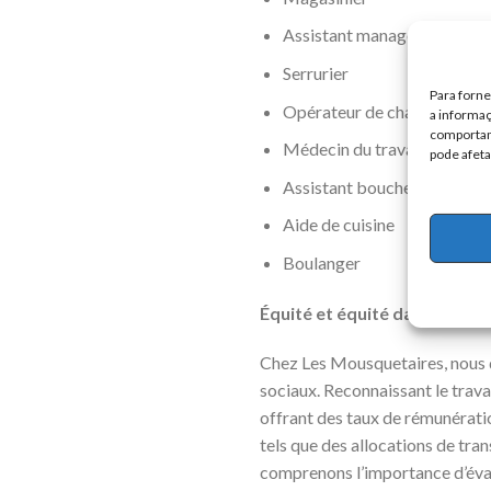
Assistant manager
Serrurier
Para forn
Opérateur de chambre froi
a informaç
comportame
Médecin du travail
pode afeta
Assistant boucher
Aide de cuisine
Boulanger
Équité et équité dans la ré
Chez Les Mousquetaires, nous do
sociaux. Reconnaissant le trav
offrant des taux de rémunérati
tels que des allocations de tra
comprenons l’importance d’éva