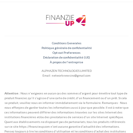
Conditions Generales
Politique générale de confidentialité
Opt-out Preferences
Déclaration de confidentialité (UE)
À propos de l'entreprise
ALPHAZEN TECHNOLOGIES LIMITED
Email: networknewsinc@gmail.com
Attention :
Nous n'exigeons en aucun cas des sommes d'argent pour émettre tout type de
produit financier, qu'il s'agisse d'une carte de crédit, d'un financement ou d'un prêt. Si cela
se produit, veuillez nous en informer immédiatement via le formulaire. Remarques : Nous
nous efforçons de garder toutes les informations aussi à jour que possible. Il est à noter que
ces informations peuvent différer des informations trouvées sur les sites Internet des
institutions financières et/ou des prestataires de services d'un site Internet spécifique.
Quant aux établissements ne disposant pas de partenariats, tous les produits référencés
sur ce site https://finanzieup.com n'ont aucune garantie d'actualité des informations.
Pensez toujours à lire les conditions d'utilisation et les conditions d'achat des institutions