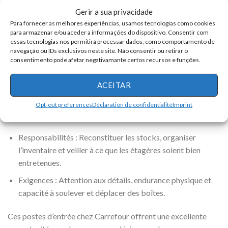
d’entretien pour assurer un environnement de magasin sûr
Gerir a sua privacidade
et accueillant.
Para fornecer as melhores experiências, usamos tecnologias como cookies
para armazenar e/ou aceder a informações do dispositivo. Consentir com
Exigences : Capacité à manipuler des équipements de
essas tecnologias nos permitirá processar dados, como comportamento de
navegação ou IDs exclusivos neste site. Não consentir ou retirar o
maintenance de base, souci de la propreté et approche
consentimento pode afetar negativamante certos recursos e funções.
proactive.
ACEITAR
7 – Employé de stock – Gestion des stocks
Opt-out preferences
Déclaration de confidentialité
Imprint
Lieu : Nantes, France
Responsabilités : Reconstituer les stocks, organiser
l’inventaire et veiller à ce que les étagères soient bien
entretenues.
Exigences : Attention aux détails, endurance physique et
capacité à soulever et déplacer des boîtes.
Ces postes d’entrée chez Carrefour offrent une excellente