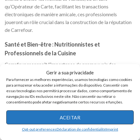
qu’Opérateur de Carte, facilitant les transactions
électroniques de manière amicale, ces professionnels
joueront un rôle crucial dans la construction de la réputation
de Carrefour.
Santé et Bien-être : Nutritionnistes et
Professionnels de la Cuisine
Carrefour reconnaît l’importance de promouvoir des
habitudes alimentaires saines et savoureuses. Avec 50 postes
Gerir a sua privacidade
dédiés à la santé et au bien-être, l’entreprise recrute des
Para fornecer as melhores experiências, usamos tecnologias como cookies
para armazenar e/ou aceder a informações do dispositivo. Consentir com
nutritionnistes pour fournir des conseils sur des choix
essas tecnologias nos permitirá processar dados, como comportamento de
alimentaires conscients. De plus, les professionnels de la
navegação ou IDs exclusivos neste site. Não consentir ou retirar o
consentimento pode afetar negativamante certos recursos e funções.
cuisine, tels que les Cuisiniers et les Assistants de Cuisine,
joueront un rôle vital dans la préparation de repas délicieux et
ACEITAR
nutritifs pour les clients.
Opt-out preferences
Déclaration de confidentialité
Imprint
Administration et Finance : Assurer une Efficacité