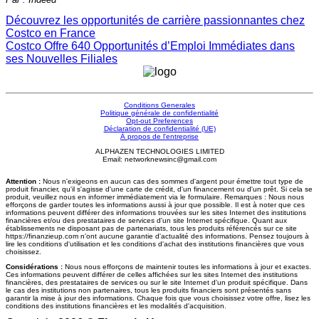
Découvrez les opportunités de carrière passionnantes chez
Costco en France
Costco Offre 640 Opportunités d’Emploi Immédiates dans
ses Nouvelles Filiales
Conditions Generales
Politique générale de confidentialité
Opt-out Preferences
Déclaration de confidentialité (UE)
À propos de l'entreprise
ALPHAZEN TECHNOLOGIES LIMITED
Email: networknewsinc@gmail.com
Attention :
Nous n'exigeons en aucun cas des sommes d'argent pour émettre tout type de
produit financier, qu'il s'agisse d'une carte de crédit, d'un financement ou d'un prêt. Si cela se
produit, veuillez nous en informer immédiatement via le formulaire. Remarques : Nous nous
efforçons de garder toutes les informations aussi à jour que possible. Il est à noter que ces
informations peuvent différer des informations trouvées sur les sites Internet des institutions
financières et/ou des prestataires de services d'un site Internet spécifique. Quant aux
établissements ne disposant pas de partenariats, tous les produits référencés sur ce site
https://finanzieup.com n'ont aucune garantie d'actualité des informations. Pensez toujours à
lire les conditions d'utilisation et les conditions d'achat des institutions financières que vous
choisissez.
Considérations :
Nous nous efforçons de maintenir toutes les informations à jour et exactes.
Ces informations peuvent différer de celles affichées sur les sites Internet des institutions
financières, des prestataires de services ou sur le site Internet d'un produit spécifique. Dans
le cas des institutions non partenaires, tous les produits financiers sont présentés sans
garantir la mise à jour des informations. Chaque fois que vous choisissez votre offre, lisez les
conditions des institutions financières et les modalités d'acquisition.