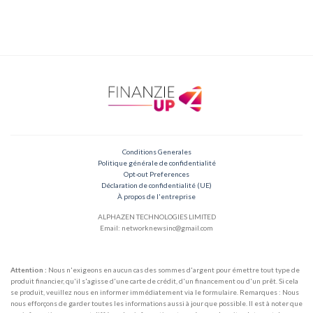
Conditions Generales
Politique générale de confidentialité
Opt-out Preferences
Déclaration de confidentialité (UE)
À propos de l'entreprise
ALPHAZEN TECHNOLOGIES LIMITED
Email: networknewsinc@gmail.com
Attention :
Nous n'exigeons en aucun cas des sommes d'argent pour émettre tout type de
produit financier, qu'il s'agisse d'une carte de crédit, d'un financement ou d'un prêt. Si cela
se produit, veuillez nous en informer immédiatement via le formulaire. Remarques : Nous
nous efforçons de garder toutes les informations aussi à jour que possible. Il est à noter que