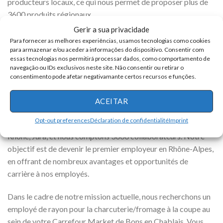
producteurs locaux, ce qui nous permet de proposer plus de
3600 produits régionaux.
Gerir a sua privacidade
Lire d’autres contenus connexes :
Para fornecer as melhores experiências, usamos tecnologias como cookies
para armazenar e/ou aceder a informações do dispositivo. Consentir com
Découvrez comment travailler chez Carrefour ! Un
essas tecnologias nos permitirá processar dados, como comportamento de
supermarché annonce plus de 500 postes vacants
navegação ou IDs exclusivos neste site. Não consentir ou retirar o
Votre avenir commence ici : postulez pour travailler
consentimento pode afetar negativamante certos recursos e funções.
chez Lidl
ACEITAR
Nous exploitons 40 magasins Carrefour et Carrefour Market
Opt-out preferences
Déclaration de confidentialité
Imprint
dans les départements de Haute-Savoie, Savoie, Ain, Isère,
Rhône, Jura, et nous comptons 3000 collaborateurs. Notre
objectif est de devenir le premier employeur en Rhône-Alpes,
en offrant de nombreux avantages et opportunités de
carrière à nos employés.
Dans le cadre de notre mission actuelle, nous recherchons un
employé de rayon pour la charcuterie/fromage à la coupe au
sein de votre Carrefour Market de Bons en Chablais. Vous