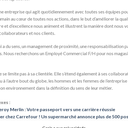
 une entreprise qui agit quotidiennement avec toutes ses équipes p
ain au cœur de toutes nos actions, dans le but d’améliorer la qual
re et d’excellence nous animent et illustrent la manière dont nous v
collaborateurs et nos clients.
i a du sens, un management de proximité, une responsabilisation p
ers. Nous recherchons un Employé Commercial F/H pour nos maga
e se limite pas à sa clientèle. Elle s’étend également à ses collabora
 ou à l’autre bout du globe, les hommes et les femmes de l’entrepris
son environnement dans la définition du sens de leur métier.
xes :
eroy Merlin : Votre passeport vers une carrière réussie
er chez Carrefour ! Un supermarché annonce plus de 500 po
Gerir a sua privacidade