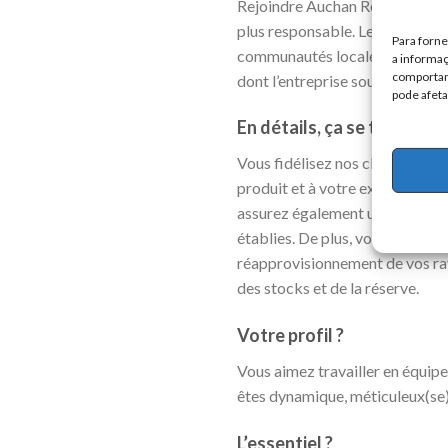
Rejoindre Auchan Retail, c’est 
plus responsable. Le respect de 
Para forn
communautés locales. Les valeu
a informaç
comportame
dont l’entreprise souhaite exer
pode afeta
En détails, ça se traduit 
Vous fidélisez nos clients, les 
produit et à votre excellente é
assurez également un encaisseme
établies. De plus, vous partici
réapprovisionnement de vos ray
des stocks et de la réserve.
Votre profil ?
Vous aimez travailler en équipe 
êtes dynamique, méticuleux(se)
L’essentiel ?