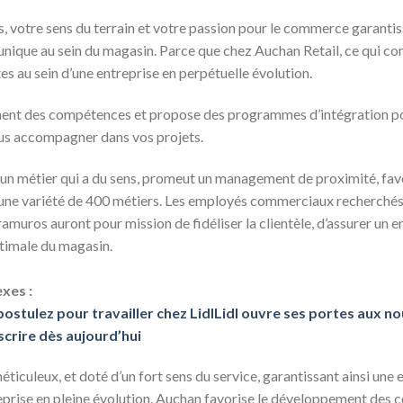
 votre sens du terrain et votre passion pour le commerce garantiss
unique au sein du magasin. Parce que chez Auchan Retail, ce qui com
s au sein d’une entreprise en perpétuelle évolution.
ent des compétences et propose des programmes d’intégration po
ous accompagner dans vos projets.
un métier qui a du sens, promeut un management de proximité, favo
à une variété de 400 métiers. Les employés commerciaux recherché
ros auront pour mission de fidéliser la clientèle, d’assurer un en
ptimale du magasin.
xes :
ostulez pour travailler chez Lidl
Lidl ouvre ses portes aux n
crire dès aujourd’hui
éticuleux, et doté d’un fort sens du service, garantissant ainsi une 
reprise en pleine évolution. Auchan favorise le développement des