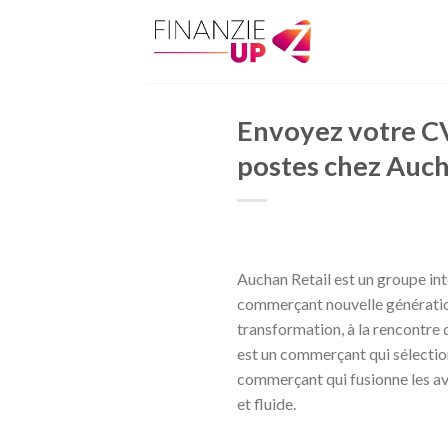
Skip
to
content
Envoyez votre CV
postes chez Auc
Auchan Retail est un groupe inte
commerçant nouvelle génératio
transformation, à la rencontre 
est un commerçant qui sélectio
commerçant qui fusionne les av
et fluide.