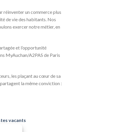
our réinventer un commerce plus
ité de vie des habitants. Nos
oulons exercer notre métier, en
artagée et l’opportunité
sins MyAuchan/A2PAS de Paris
teurs, les plaçant au cœur de sa
e partagent la même conviction :
stes vacants