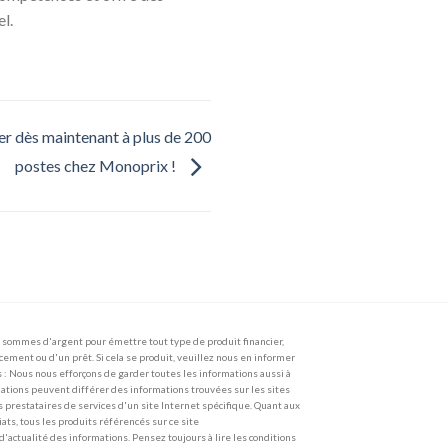
l.
 dès maintenant à plus de 200
postes chez Monoprix !
sommes d'argent pour émettre tout type de produit financier,
ncement ou d'un prêt. Si cela se produit, veuillez nous en informer
 Nous nous efforçons de garder toutes les informations aussi à
rmations peuvent différer des informations trouvées sur les sites
s prestataires de services d'un site Internet spécifique. Quant aux
ts, tous les produits référencés sur ce site
'actualité des informations. Pensez toujours à lire les conditions