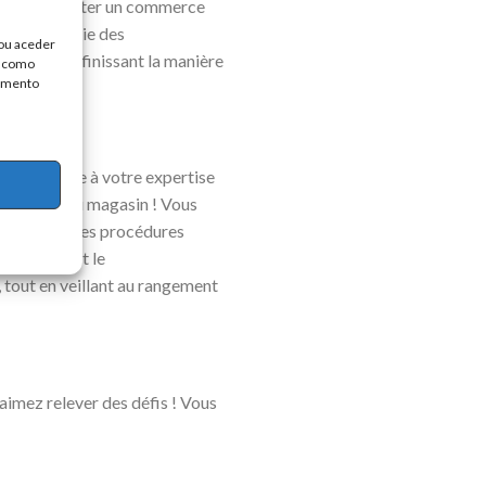
sion : réinventer un commerce
qualité de vie des
/ou aceder
orateur, définissant la manière
, como
timento
achats. Grâce à votre expertise
rformances du magasin ! Vous
 au respect des procédures
sposition et le
 tout en veillant au rangement
 aimez relever des défis ! Vous