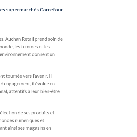
 les supermarchés Carrefour
s. Auchan Retail prend soin de
 monde, les femmes et les
n environnement donnent un
t tournée vers l’avenir. Il
 d’engagement, il évolue en
, attentifs à leur bien-être
lection de ses produits et
 mondes numériques et
mant ainsi ses magasins en