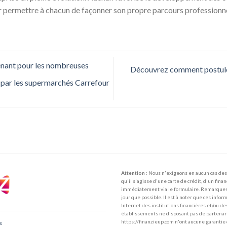
 permettre à chacun de façonner son propre parcours professionne
enant pour les nombreuses
Découvrez comment postuler
 par les supermarchés Carrefour
Attention :
Nous n'exigeons en aucun cas des 
qu'il s'agisse d'une carte de crédit, d'un fina
immédiatement via le formulaire. Remarques :
jour que possible. Il est à noter que ces info
Internet des institutions financières et/ou de
établissements ne disposant pas de partenaria
https://finanzieup.com n'ont aucune garantie d
s