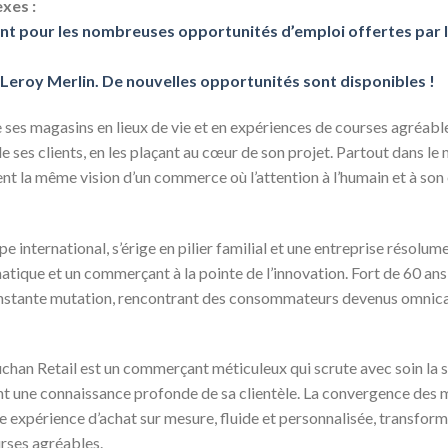
xes :
nt pour les nombreuses opportunités d’emploi offertes par
Leroy Merlin. De nouvelles opportunités sont disponibles !
es magasins en lieux de vie et en expériences de courses agréable
e ses clients, en les plaçant au cœur de son projet. Partout dans le
nt la même vision d’un commerce où l’attention à l’humain et à so
 international, s’érige en pilier familial et une entreprise résolumen
tique et un commerçant à la pointe de l’innovation. Fort de 60 ans
stante mutation, rencontrant des consommateurs devenus omnicanal
han Retail est un commerçant méticuleux qui scrute avec soin la sé
nt une connaissance profonde de sa clientèle. La convergence des
ne expérience d’achat sur mesure, fluide et personnalisée, transfor
urses agréables.