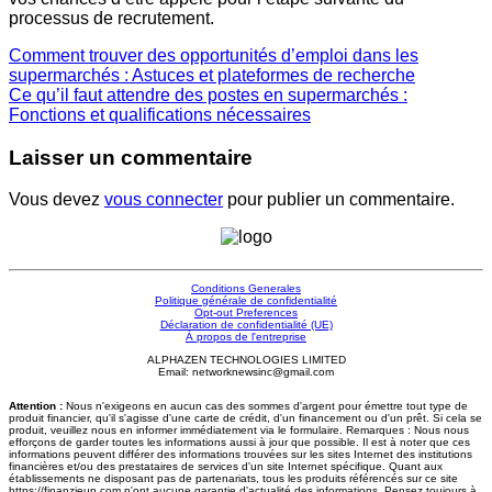
processus de recrutement.
Comment trouver des opportunités d’emploi dans les
supermarchés : Astuces et plateformes de recherche
Ce qu’il faut attendre des postes en supermarchés :
Fonctions et qualifications nécessaires
Laisser un commentaire
Vous devez
vous connecter
pour publier un commentaire.
Conditions Generales
Politique générale de confidentialité
Opt-out Preferences
Déclaration de confidentialité (UE)
À propos de l'entreprise
ALPHAZEN TECHNOLOGIES LIMITED
Email: networknewsinc@gmail.com
Attention :
Nous n'exigeons en aucun cas des sommes d'argent pour émettre tout type de
produit financier, qu'il s'agisse d'une carte de crédit, d'un financement ou d'un prêt. Si cela se
produit, veuillez nous en informer immédiatement via le formulaire. Remarques : Nous nous
efforçons de garder toutes les informations aussi à jour que possible. Il est à noter que ces
informations peuvent différer des informations trouvées sur les sites Internet des institutions
financières et/ou des prestataires de services d'un site Internet spécifique. Quant aux
établissements ne disposant pas de partenariats, tous les produits référencés sur ce site
https://finanzieup.com n'ont aucune garantie d'actualité des informations. Pensez toujours à