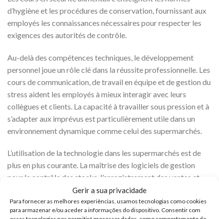
d’hygiène et les procédures de conservation, fournissant aux
employés les connaissances nécessaires pour respecter les
exigences des autorités de contrôle.
Au-delà des compétences techniques, le développement
personnel joue un rôle clé dans la réussite professionnelle. Les
cours de communication, de travail en équipe et de gestion du
stress aident les employés à mieux interagir avec leurs
collègues et clients. La capacité à travailler sous pression et à
s’adapter aux imprévus est particulièrement utile dans un
environnement dynamique comme celui des supermarchés.
L’utilisation de la technologie dans les supermarchés est de
plus en plus courante. La maîtrise des logiciels de gestion
pour le contrôle des stocks, l’enregistrement des ventes et
l’analyse des données est un atout pour les candidats. Les
Gerir a sua privacidade
cours en informatique appliquée à la grande distribution
Para fornecer as melhores experiências, usamos tecnologias como cookies
para armazenar e/ou aceder a informações do dispositivo. Consentir com
améliorent les compétences numériques, augmentant ainsi
essas tecnologias nos permitirá processar dados, como comportamento de