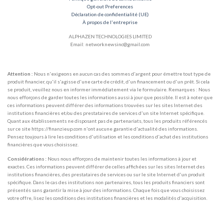
Opt-out Preferences
Déclaration de confidentialité (UE)
À propos de l'entreprise
ALPHAZEN TECHNOLOGIES LIMITED
Email: networknewsinc@gmail.com
Attention :
Nous n'exigeons en aucun cas des sommes d'argent pour émettre tout type de
produit financier, qu'il s'agisse d'une carte de crédit, d'un financement ou d'un prêt. Si cela
se produit, veuillez nous en informer immédiatement via le formulaire. Remarques : Nous
nous efforçons de garder toutes les informations aussi à jour que possible. Il est à noter que
ces informations peuvent différer des informations trouvées sur les sites Internet des
institutions financières et/ou des prestataires de services d'un site Internet spécifique.
Quant aux établissements ne disposant pas de partenariats, tous les produits référencés
sur ce site https://finanzieup.com n'ont aucune garantie d'actualité des informations.
Pensez toujours à lire les conditions d'utilisation et les conditions d'achat des institutions
financières que vous choisissez.
Considérations :
Nous nous efforçons de maintenir toutes les informations à jour et
exactes. Ces informations peuvent différer de celles affichées sur les sites Internet des
institutions financières, des prestataires de services ou sur le site Internet d'un produit
spécifique. Dans le cas des institutions non partenaires, tous les produits financiers sont
présentés sans garantir la mise à jour des informations. Chaque fois que vous choisissez
votre offre, lisez les conditions des institutions financières et les modalités d'acquisition.