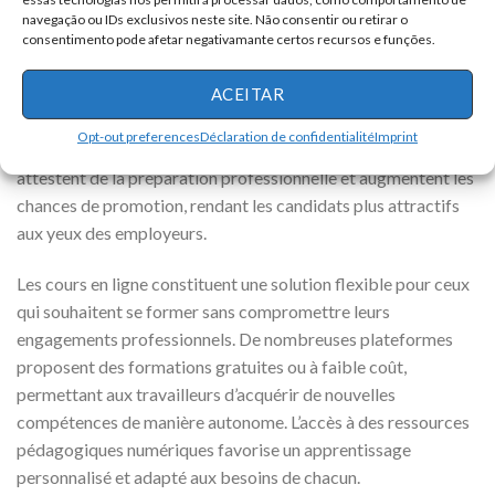
l’efficacité professionnelle et les
opportunités
de carrière.
navegação ou IDs exclusivos neste site. Não consentir ou retirar o
consentimento pode afetar negativamante certos recursos e funções.
Obtenir des certifications reconnues dans le secteur est un
ACEITAR
véritable atout. Certaines chaînes de supermarchés
collaborent avec des organismes de formation pour proposer
Opt-out preferences
Déclaration de confidentialité
Imprint
des cours spécifiques à leurs employés. Les certifications
attestent de la préparation professionnelle et augmentent les
chances de promotion, rendant les candidats plus attractifs
aux yeux des employeurs.
Les cours en ligne constituent une solution flexible pour ceux
qui souhaitent se former sans compromettre leurs
engagements professionnels. De nombreuses plateformes
proposent des formations gratuites ou à faible coût,
permettant aux travailleurs d’acquérir de nouvelles
compétences de manière autonome. L’accès à des ressources
pédagogiques numériques favorise un apprentissage
personnalisé et adapté aux besoins de chacun.