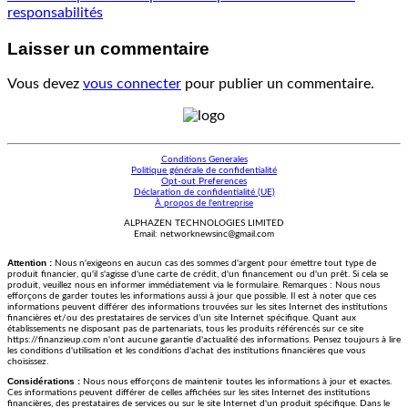
responsabilités
Laisser un commentaire
Vous devez
vous connecter
pour publier un commentaire.
Conditions Generales
Politique générale de confidentialité
Opt-out Preferences
Déclaration de confidentialité (UE)
À propos de l'entreprise
ALPHAZEN TECHNOLOGIES LIMITED
Email: networknewsinc@gmail.com
Attention :
Nous n'exigeons en aucun cas des sommes d'argent pour émettre tout type de
produit financier, qu'il s'agisse d'une carte de crédit, d'un financement ou d'un prêt. Si cela se
produit, veuillez nous en informer immédiatement via le formulaire. Remarques : Nous nous
efforçons de garder toutes les informations aussi à jour que possible. Il est à noter que ces
informations peuvent différer des informations trouvées sur les sites Internet des institutions
financières et/ou des prestataires de services d'un site Internet spécifique. Quant aux
établissements ne disposant pas de partenariats, tous les produits référencés sur ce site
https://finanzieup.com n'ont aucune garantie d'actualité des informations. Pensez toujours à lire
les conditions d'utilisation et les conditions d'achat des institutions financières que vous
choisissez.
Considérations :
Nous nous efforçons de maintenir toutes les informations à jour et exactes.
Ces informations peuvent différer de celles affichées sur les sites Internet des institutions
financières, des prestataires de services ou sur le site Internet d'un produit spécifique. Dans le