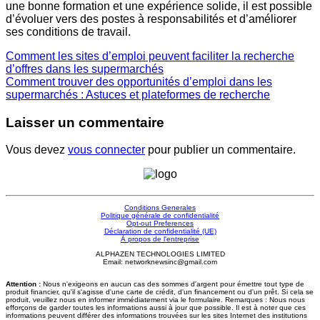
une bonne formation et une expérience solide, il est possible
d’évoluer vers des postes à responsabilités et d’améliorer
ses conditions de travail.
Comment les sites d’emploi peuvent faciliter la recherche
d’offres dans les supermarchés
Comment trouver des opportunités d’emploi dans les
supermarchés : Astuces et plateformes de recherche
Laisser un commentaire
Vous devez
vous connecter
pour publier un commentaire.
Conditions Generales
Politique générale de confidentialité
Opt-out Preferences
Déclaration de confidentialité (UE)
À propos de l'entreprise
ALPHAZEN TECHNOLOGIES LIMITED
Email: networknewsinc@gmail.com
Attention :
Nous n'exigeons en aucun cas des sommes d'argent pour émettre tout type de
produit financier, qu'il s'agisse d'une carte de crédit, d'un financement ou d'un prêt. Si cela se
produit, veuillez nous en informer immédiatement via le formulaire. Remarques : Nous nous
efforçons de garder toutes les informations aussi à jour que possible. Il est à noter que ces
informations peuvent différer des informations trouvées sur les sites Internet des institutions