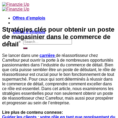
Skip
to
content
Offres d’emplois
Stratégies clés pour obtenir un poste
Offres d’emplois
de magasinier dans le commerce de
détail
Se lancer dans une
carrière
de réassortisseur chez
Carrefour peut ouvrir la porte à de nombreuses opportunités
passionnantes dans l’industrie du commerce de détail. Bien
que cela puisse sembler être un poste de débutant, le rôle de
réassortisseur est crucial pour le bon fonctionnement de tout
supermarché. Pour ceux qui sont déterminés à réussir dans
le commerce de détail, comprendre comment exceller dans
ce rôle est essentiel. Dans cet article, nous examinerons les
stratégies essentielles pour non seulement obtenir un poste
de réassortisseur chez Carrefour, mais aussi pour prospérer
et progresser au sein de l’entreprise.
Lire plus de contenu connexe:
Guider les clients : votre rôle en tant que représentant du