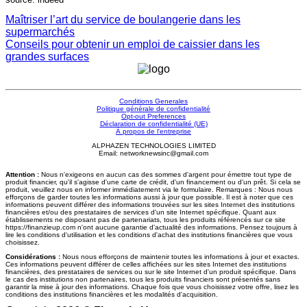
Maîtriser l’art du service de boulangerie dans les
supermarchés
Conseils pour obtenir un emploi de caissier dans les
grandes surfaces
Conditions Generales
Politique générale de confidentialité
Opt-out Preferences
Déclaration de confidentialité (UE)
À propos de l'entreprise
ALPHAZEN TECHNOLOGIES LIMITED
Email: networknewsinc@gmail.com
Attention :
Nous n'exigeons en aucun cas des sommes d'argent pour émettre tout type de
produit financier, qu'il s'agisse d'une carte de crédit, d'un financement ou d'un prêt. Si cela se
produit, veuillez nous en informer immédiatement via le formulaire. Remarques : Nous nous
efforçons de garder toutes les informations aussi à jour que possible. Il est à noter que ces
informations peuvent différer des informations trouvées sur les sites Internet des institutions
financières et/ou des prestataires de services d'un site Internet spécifique. Quant aux
établissements ne disposant pas de partenariats, tous les produits référencés sur ce site
https://finanzieup.com n'ont aucune garantie d'actualité des informations. Pensez toujours à
lire les conditions d'utilisation et les conditions d'achat des institutions financières que vous
choisissez.
Considérations :
Nous nous efforçons de maintenir toutes les informations à jour et exactes.
Ces informations peuvent différer de celles affichées sur les sites Internet des institutions
financières, des prestataires de services ou sur le site Internet d'un produit spécifique. Dans
le cas des institutions non partenaires, tous les produits financiers sont présentés sans
garantir la mise à jour des informations. Chaque fois que vous choisissez votre offre, lisez les
conditions des institutions financières et les modalités d'acquisition.