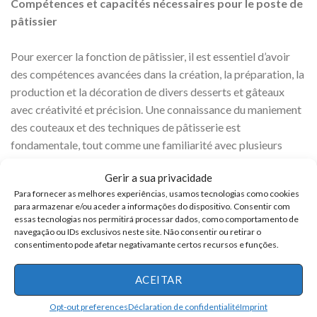
Compétences et capacités nécessaires pour le poste de
pâtissier
Pour exercer la fonction de pâtissier, il est essentiel d’avoir
des compétences avancées dans la création, la préparation, la
production et la décoration de divers desserts et gâteaux
avec créativité et précision. Une connaissance du maniement
des couteaux et des techniques de pâtisserie est
fondamentale, tout comme une familiarité avec plusieurs
méthodes de cuisson, y compris la
grillade
, le sauté, la friture
Gerir a sua privacidade
et la cuisson au four. Une solide compréhension des normes
Para fornecer as melhores experiências, usamos tecnologias como cookies
d’assainissement acceptées et la capacité de faire
para armazenar e/ou aceder a informações do dispositivo. Consentir com
fonctionner efficacement tous les équipements de cuisine,
essas tecnologias nos permitirá processar dados, como comportamento de
navegação ou IDs exclusivos neste site. Não consentir ou retirar o
tels que les cuisinières, les fours et les grils, sont nécessaires.
consentimento pode afetar negativamante certos recursos e funções.
De plus, des compétences mathématiques de base sont
importantes pour interpréter les recettes, mesurer les
ACEITAR
ingrédients et ajuster la taille des portions.
Opt-out preferences
Déclaration de confidentialité
Imprint