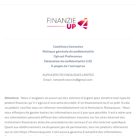
Conditions Generales
Politique générale de confidentialité
Opt-out Preferences
Déclaration de confidentialité (UE)
À propos de l'entreprise
ALPHAZEN TECHNOLOGIES LIMITED
Email: networknewsinc@gmail.com
Attention :
Nous n'exigeons en aucun cas des sommes d'argent pour émettre tout type de
produit financier, qu'il s'agisse d'une carte de crédit, d'un financement ou d'un prêt. Si cela
se produit, veuillez nous en informer immédiatement via le formulaire. Remarques : Nous
nous efforçons de garder toutes les informations aussi à jour que possible. Il est à noter que
ces informations peuvent différer des informations trouvées sur les sites Internet des
institutions financières et/ou des prestataires de services d'un site Internet spécifique.
Quant aux établissements ne disposant pas de partenariats, tous les produits référencés
sur ce site https://finanzieup.com n'ont aucune garantie d'actualité des informations.