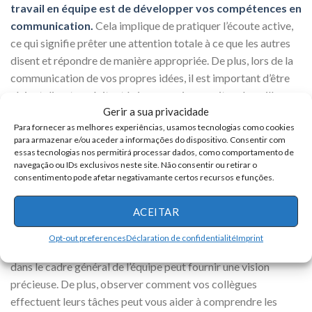
travail en équipe est de développer vos compétences en
communication.
Cela implique de pratiquer l’écoute active,
ce qui signifie prêter une attention totale à ce que les autres
disent et répondre de manière appropriée. De plus, lors de la
communication de vos propres idées, il est important d’être
clair et direct, en évitant le jargon qui pourrait embrouiller
Gerir a sua privacidade
vos collègues. La communication non verbale, comme le
Para fornecer as melhores experiências, usamos tecnologias como cookies
langage corporel, joue également un rôle important dans la
para armazenar e/ou aceder a informações do dispositivo. Consentir com
communication efficace. Maintenir une posture ouverte et
essas tecnologias nos permitirá processar dados, como comportamento de
amicale peut aider à créer un environnement de travail plus
navegação ou IDs exclusivos neste site. Não consentir ou retirar o
consentimento pode afetar negativamante certos recursos e funções.
collaboratif.
ACEITAR
Comprendre votre rôle au sein de l’équipe est une autre partie
importante de la préparation. Discuter avec votre superviseur
Opt-out preferences
Déclaration de confidentialité
Imprint
de vos responsabilités et de la manière dont elles s’intègrent
dans le cadre général de l’équipe peut fournir une vision
précieuse. De plus, observer comment vos collègues
effectuent leurs tâches peut vous aider à comprendre les