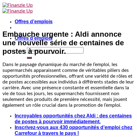
Skip
to
content
Offres d’emplois
Embauche urgente : Aldi annonce
Offres d’emplois
une nouvelle série de centaines de
postes à pourvoir.
Dans le paysage dynamique du marché de l’emploi, les
supermarchés apparaissent comme de véritables piliers des
opportunités professionnelles, offrant une variété de rôles et
de postes accessibles aux individus à différents stades de leur
carrière. Avec une présence constante et essentielle dans la
vie de tous les jours, les supermarchés fournissent non
seulement des produits de première nécessité, mais jouent
également un rôle crucial dans la promotion de l’emploi.
Incroyables opportunités chez Aldi : des centaines
de postes à pourvoir immédiatement.
Inscrivez-vous aux 430 opportunités d’emploi chez
Carrefour à travers le pays !