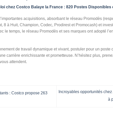
oi chez Costco Balaye la France : 820 Postes Disponibles d
d’importantes acquisitions, absorbant le réseau Promodès (res
t, 8 à Huit, Champion, Codec, Prodirest et Promocash) et inves
c le temps, le réseau Promodès et ses marques ont adopté l’en
nnement de travail dynamique et vivant, postuler pour un poste
une carrière enrichissante et prometteuse. N’hésitez plus, prenez 
vous attendent.
Incroyables opportunités chez 
tants : Costco propose 263
à 