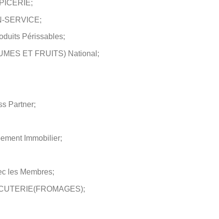
PICERIE;
-SERVICE;
oduits Périssables;
ES ET FRUITS) National;
ss Partner;
ement Immobilier;
ec les Membres;
CUTERIE(FROMAGES);