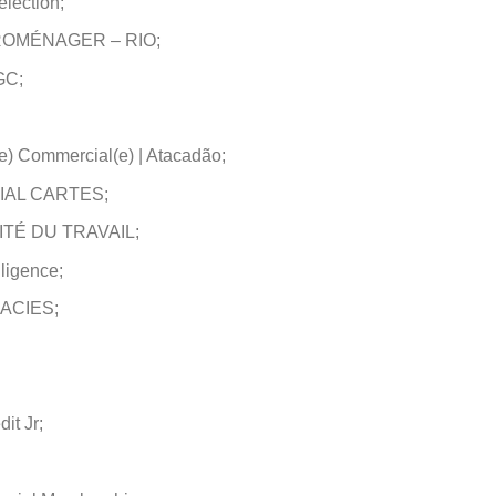
élection;
OMÉNAGER – RIO;
GC;
ve) Commercial(e) | Atacadão;
AL CARTES;
TÉ DU TRAVAIL;
lligence;
MACIES;
it Jr;