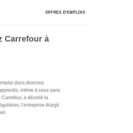
OFFRES D’EMPLOIS
z Carrefour à
d’emploi dans diverses
x apprentis, même à ceux sans
 Carrefour, a dévoilé la
gulières, l’entreprise élargit
nel.