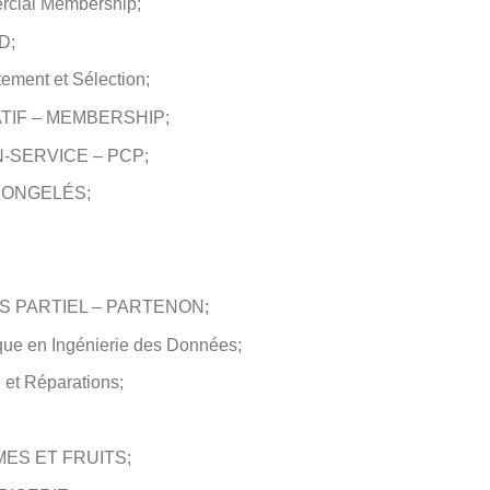
rcial Membership;
D;
ement et Sélection;
ATIF – MEMBERSHIP;
-SERVICE – PCP;
 CONGELÉS;
 PARTIEL – PARTENON;
ique en Ingénierie des Données;
et Réparations;
ES ET FRUITS;