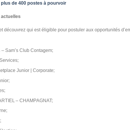
 plus de 400 postes à pourvoir
 actuelles
 et découvrez qui est éligible pour postuler aux opportunités d’
es – Sam’s Club Contagem;
Services;
tplace Junior | Corporate;
nior;
es;
ARTIEL – CHAMPAGNAT;
rne;
;