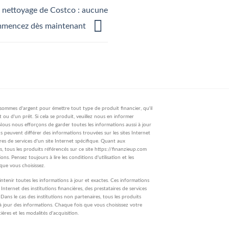
e nettoyage de Costco : aucune
ommencez dès maintenant
ommes d'argent pour émettre tout type de produit financier, qu'il
t ou d'un prêt. Si cela se produit, veuillez nous en informer
Nous nous efforçons de garder toutes les informations aussi à jour
ns peuvent différer des informations trouvées sur les sites Internet
ires de services d'un site Internet spécifique. Quant aux
, tous les produits référencés sur ce site https://finanzieup.com
ns. Pensez toujours à lire les conditions d'utilisation et les
 que vous choisissez.
enir toutes les informations à jour et exactes. Ces informations
s Internet des institutions financières, des prestataires de services
 Dans le cas des institutions non partenaires, tous les produits
 à jour des informations. Chaque fois que vous choisissez votre
cières et les modalités d'acquisition.