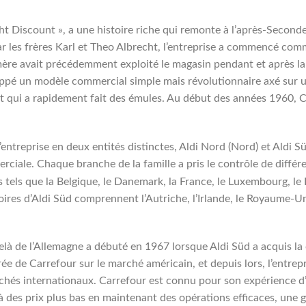
cht Discount », a une histoire riche qui remonte à l’après-Secon
 les frères Karl et Theo Albrecht, l’entreprise a commencé comm
 mère avait précédemment exploité le magasin pendant et après l
oppé un modèle commercial simple mais révolutionnaire axé sur u
pt qui a rapidement fait des émules. Au début des années 1960, 
l’entreprise en deux entités distinctes, Aldi Nord (Nord) et Aldi S
rciale. Chaque branche de la famille a pris le contrôle de diffé
tels que la Belgique, le Danemark, la France, le Luxembourg, le P
oires d’Aldi Süd comprennent l’Autriche, l’Irlande, le Royaume-Uni,
là de l’Allemagne a débuté en 1967 lorsque Aldi Süd a acquis la
e de Carrefour sur le marché américain, et depuis lors, l’entrep
chés internationaux. Carrefour est connu pour son expérience d’a
à des prix plus bas en maintenant des opérations efficaces, une