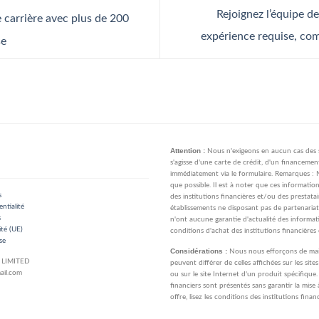
Rejoignez l’équipe d
 carrière avec plus de 200
expérience requise, c
se
Attention :
Nous n'exigeons en aucun cas des s
s'agisse d'une carte de crédit, d'un financemen
immédiatement via le formulaire. Remarques : 
que possible. Il est à noter que ces informatio
s
des institutions financières et/ou des prestata
ntialité
établissements ne disposant pas de partenariats
s
n'ont aucune garantie d'actualité des informatio
ité (UE)
conditions d'achat des institutions financières
se
Considérations :
Nous nous efforçons de maint
LIMITED
peuvent différer de celles affichées sur les site
ail.com
ou sur le site Internet d'un produit spécifique.
financiers sont présentés sans garantir la mise
offre, lisez les conditions des institutions finan