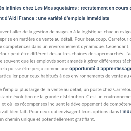
és infinies chez Les Mousquetaires : recrutement en cours
 d’Aldi France : une variété d’emplois immédiats
uvent aller de la gestion de magasin à la logistique, chacun exi
treprise en matière de vente au détail. Pour beaucoup, Carrefour o
 de compétences dans un environnement dynamique. Cependant, i
efour peut être différent des autres chaînes de supermarchés. L’a
nifie souvent que les employés sont amenés à gérer différentes tâc
opportunité d’apprentissag
e cela puisse être perçu comme une
particulier pour ceux habitués à des environnements de vente au d
l’emploi plus large de la vente au détail, un poste chez Carrefo
ante évolution de la grande distribution. C’est un environnement
les, et où les récompenses incluent le développement de compéten
l’ind
vail bien fait. Pour ceux qui envisagent leurs options dans
 un chemin unique et potentiellement gratifiant.