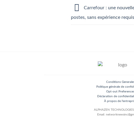
Carrefour : une nouvelle
postes, sans expérience requi
Conditions Generale
Politique générale de confide
Opt-out Preference
Déclaration de confidential
À propos de l'entrepri
ALPHAZEN TECHNOLOGIES 
Email: networknewsinc@gm