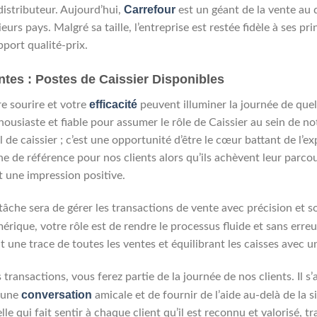
Carrefour
istributeur. Aujourd’hui,
est un géant de la vente au 
eurs pays. Malgré sa taille, l’entreprise est restée fidèle à ses p
apport qualité-prix.
tes : Postes de Caissier Disponibles
efficacité
e sourire et votre
peuvent illuminer la journée de qu
ousiaste et fiable pour assumer le rôle de Caissier au sein de n
 de caissier ; c’est une opportunité d’être le cœur battant de l’e
e de référence pour nos clients alors qu’ils achèvent leur parcou
et une impression positive.
 tâche sera de gérer les transactions de vente avec précision et s
rique, votre rôle est de rendre le processus fluide et sans erreu
t une trace de toutes les ventes et équilibrant les caisses avec un
transactions, vous ferez partie de la journée de nos clients. Il s’a
conversation
s une
amicale et de fournir de l’aide au-delà de la s
lle qui fait sentir à chaque client qu’il est reconnu et valorisé,