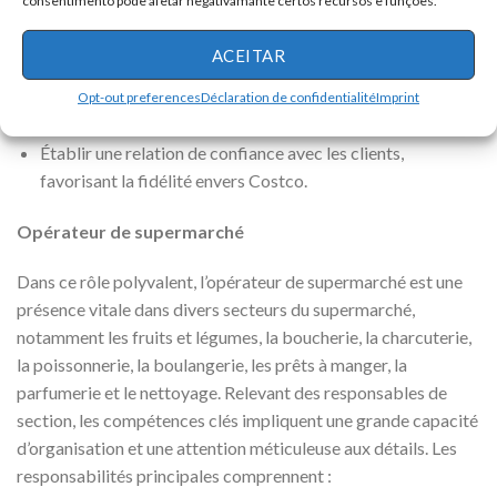
lorsque cela est nécessaire.
ACEITAR
Développer une compréhension approfondie du marché
ou de la zone de service et fournir un soutien et des
Opt-out preferences
Déclaration de confidentialité
Imprint
conseils sur les produits ou services dans tout le magasin.
Établir une relation de confiance avec les clients,
favorisant la fidélité envers Costco.
Opérateur de supermarché
Dans ce rôle polyvalent, l’opérateur de supermarché est une
présence vitale dans divers secteurs du supermarché,
notamment les fruits et légumes, la boucherie, la charcuterie,
la poissonnerie, la boulangerie, les prêts à manger, la
parfumerie et le nettoyage. Relevant des responsables de
section, les compétences clés impliquent une grande capacité
d’organisation et une attention méticuleuse aux détails. Les
responsabilités principales comprennent :