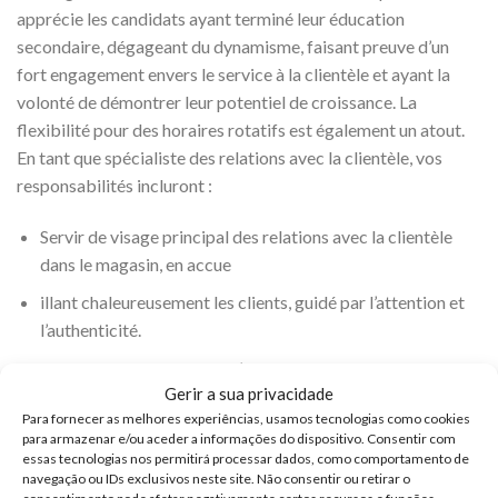
apprécie les candidats ayant terminé leur éducation
secondaire, dégageant du dynamisme, faisant preuve d’un
fort engagement envers le service à la clientèle et ayant la
volonté de démontrer leur potentiel de croissance. La
flexibilité pour des horaires rotatifs est également un atout.
En tant que spécialiste des relations avec la clientèle, vos
responsabilités incluront :
Servir de visage principal des relations avec la clientèle
dans le magasin, en accue
illant chaleureusement les clients, guidé par l’attention et
l’authenticité.
Agir en tant que partisan d’un service efficace,
Gerir a sua privacidade
encourageant activement l’utilisation de solutions
Para fornecer as melhores experiências, usamos tecnologias como cookies
numériques pour améliorer l’expérience client.
para armazenar e/ou aceder a informações do dispositivo. Consentir com
essas tecnologias nos permitirá processar dados, como comportamento de
Interagir avec les clients, les écouter activement, et offrir
navegação ou IDs exclusivos neste site. Não consentir ou retirar o
des suggestions, des conseils ou des solutions précieuses
consentimento pode afetar negativamante certos recursos e funções.