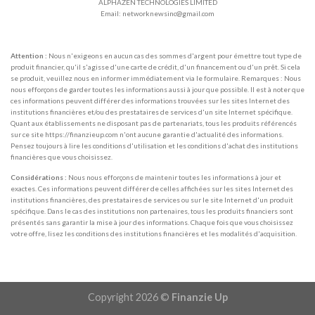
ALPHAZEN TECHNOLOGIES LIMITED
Email: networknewsinc@gmail.com
Attention :
Nous n'exigeons en aucun cas des sommes d'argent pour émettre tout type de
produit financier, qu'il s'agisse d'une carte de crédit, d'un financement ou d'un prêt. Si cela
se produit, veuillez nous en informer immédiatement via le formulaire. Remarques : Nous
nous efforçons de garder toutes les informations aussi à jour que possible. Il est à noter que
ces informations peuvent différer des informations trouvées sur les sites Internet des
institutions financières et/ou des prestataires de services d'un site Internet spécifique.
Quant aux établissements ne disposant pas de partenariats, tous les produits référencés
sur ce site https://finanzieup.com n'ont aucune garantie d'actualité des informations.
Pensez toujours à lire les conditions d'utilisation et les conditions d'achat des institutions
financières que vous choisissez.
Considérations :
Nous nous efforçons de maintenir toutes les informations à jour et
exactes. Ces informations peuvent différer de celles affichées sur les sites Internet des
institutions financières, des prestataires de services ou sur le site Internet d'un produit
spécifique. Dans le cas des institutions non partenaires, tous les produits financiers sont
présentés sans garantir la mise à jour des informations. Chaque fois que vous choisissez
votre offre, lisez les conditions des institutions financières et les modalités d'acquisition.
Copyright 2026 ©
Finanzie Up