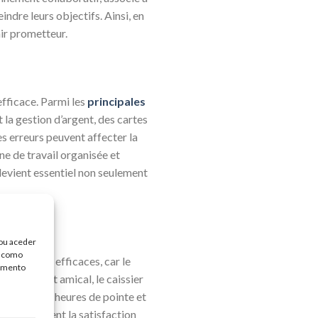
ndre leurs objectifs. Ainsi, en
ir prometteur.
efficace. Parmi les
principales
t la gestion d’argent, des cartes
les erreurs peuvent affecter la
ne de travail organisée et
r devient essentiel non seulement
/ou aceder
, como
unication
efficaces, car le
timento
 courtois et amical, le caissier
pendant les heures de pointe et
non seulement la satisfaction