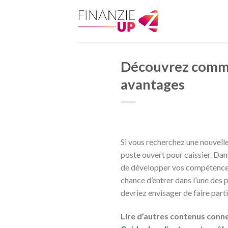
Skip
to
content
Découvrez commen
avantages
Si vous recherchez une nouvell
poste ouvert pour caissier. Dans
de développer vos compétences 
chance d’entrer dans l’une des 
devriez envisager de faire part
Lire d’autres contenus conne