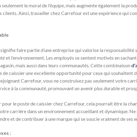
n seulement le moral de l’équipe, mais augmente également la produ
s clients. Ainsi, travailler chez Carrefour est une expérience qui 
able
signifie faire partie d’une entreprise qui valorise la responsabilité 
é et l’environnement. Les employés se sentent motivés en sachant 
magasin, mais aussi dans leurs communautés. Cette combinaison
d’
e de caissier une excellente opportunité pour ceux qui souhaitent 
rejoignant Carrefour, vous ne construisez pas seulement votre carr
ervice à la communauté, promouvant un avenir plus durable et pros
r pour le poste de caissier chez Carrefour, cela pourrait être la ch
otre carrière dans un environnement accueillant et dynamique. N
ndre et de contribuer à une marque qui se soucie vraiment de ses e
xes :