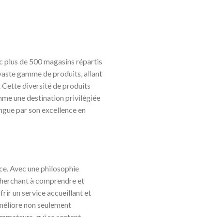
c plus de 500 magasins répartis
 vaste gamme de produits, allant
. Cette diversité de produits
mme une destination privilégiée
ngue par son excellence en
vice. Avec une philosophie
 cherchant à comprendre et
ir un service accueillant et
 améliore non seulement
sommateurs, qui se sentent