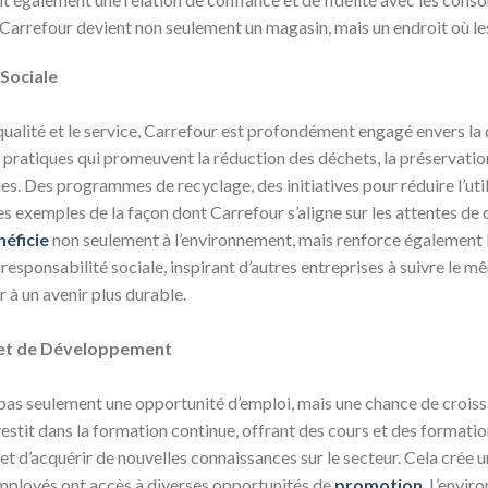
, Carrefour devient non seulement un magasin, mais un endroit où les
 Sociale
qualité et le service, Carrefour est profondément engagé envers la d
s pratiques qui promeuvent la réduction des déchets, la préservatio
. Des programmes de recyclage, des initiatives pour réduire l’utili
es exemples de la façon dont Carrefour s’aligne sur les attentes d
néficie
non seulement à l’environnement, mais renforce également 
esponsabilité sociale, inspirant d’autres entreprises à suivre le mê
 à un avenir plus durable.
 et de Développement
 pas seulement une opportunité d’emploi, mais une chance de crois
nvestit dans la formation continue, offrant des cours et des forma
t d’acquérir de nouvelles connaissances sur le secteur. Cela crée 
 employés ont accès à diverses opportunités de
promotion
. L’envir