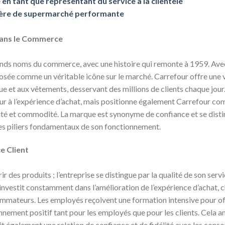
e en tant que représentant du service à la clientèle
ière de supermarché performante
dans le Commerce
rands noms du commerce, avec une histoire qui remonte à 1959. Ave
mposée comme un véritable icône sur le marché. Carrefour offre une
que et aux vêtements, desservant des millions de clients chaque jour
eur à l’expérience d’achat, mais positionne également Carrefour co
ité et commodité. La marque est synonyme de confiance et se disti
 des piliers fondamentaux de son fonctionnement.
e Client
rir des produits ; l’entreprise se distingue par la qualité de son ser
r investit constamment dans l’amélioration de l’expérience d’achat,
mmateurs. Les employés reçoivent une formation intensive pour offr
ronnement positif tant pour les employés que pour les clients. Cela
lit également une relation de confiance et de fidélité avec les con