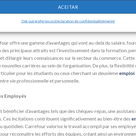
lement à un environnement de travail plus harmonieux et productif. 
ACEITAR
r la pression est fondamentale pour réussir dans ce poste, en faisant
Opt-out preferences
Déclaration de confidentialité
Imprint
z Carrefour
efour offre une gamme d’avantages qui vont au-delà du salaire, fou
’un des principaux attraits est l’investissement dans la formation, 
et d’élargir leurs connaissances sur le secteur du commerce. Cette
ouvelles carrières au sein de l’organisation. De plus, la flexibilité 
particulier pour les étudiants ou ceux cherchant un deuxième
emploi
entre vie professionnelle et personnelle.
des Employés
t bénéficier d’avantages tels que des chèques-repas, une assistanc
s. Ces incitations contribuent significativement au bien-être des
e
 quotidien. Carrefour valorise le travail accompli par ses emplo
ur reconnaître les efforts des équipes, créant ainsi un environne