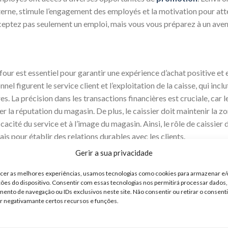
erne, stimule l’engagement des employés et la motivation pour attei
cceptez pas seulement un emploi, mais vous vous préparez à un aven
four est essentiel pour garantir une expérience d’achat positive et 
el figurent le service client et l’exploitation de la caisse, qui inclu
res. La précision dans les transactions financières est cruciale, car 
r la réputation du magasin. De plus, le caissier doit maintenir la zo
ficacité du service et à l’image du magasin. Ainsi, le rôle de caissie
is pour établir des relations durables avec les clients.
Gerir a sua privacidade
ur le Poste
ecer as melhores experiências, usamos tecnologias como cookies para armazenar e
ões do dispositivo. Consentir com essas tecnologias nos permitirá processar dados
caissier, il est nécessaire de développer des compétences en
comm
nto de navegação ou IDs exclusivos neste site. Não consentir ou retirar o consen
interaction que le client a avant de quitter le magasin. En plus d’être
r negativamante certos recursos e funções.
apidement des problèmes, y compris la gestion des files d’attente 
les clients de manière diplomatique. Ces compétences garantissent 