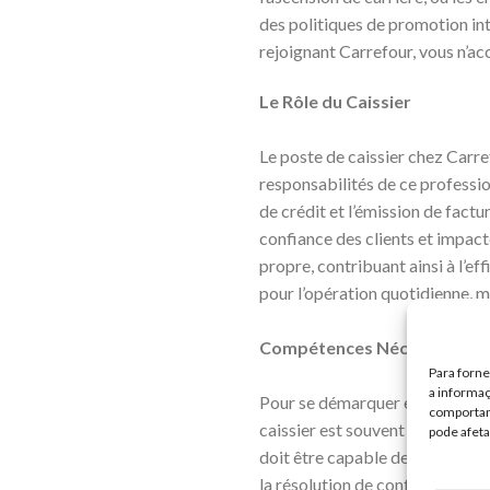
des politiques de promotion int
rejoignant Carrefour, vous n’a
Le Rôle du Caissier
Le poste de caissier chez Carre
responsabilités de ce professionn
de crédit et l’émission de factu
confiance des clients et impacte
propre, contribuant ainsi à l’ef
pour l’opération quotidienne, ma
Compétences Nécessaires po
Para forn
a informaç
Pour se démarquer en tant que 
comportame
caissier est souvent la dernière 
pode afeta
doit être capable de résoudre r
la résolution de conflits avec 