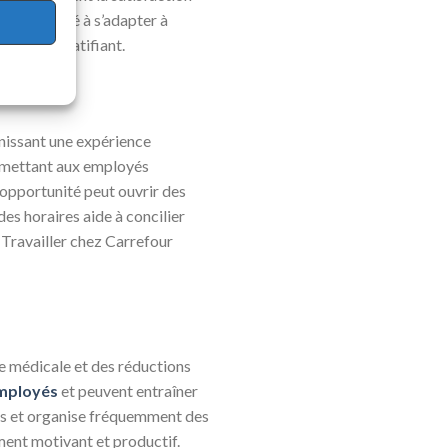
La capacité à s’adapter à
 un défi gratifiant.
rnissant une expérience
permettant aux employés
 opportunité peut ouvrir des
des horaires aide à concilier
. Travailler chez Carrefour
e médicale et des réductions
mployés
et peuvent entraîner
yés et organise fréquemment des
ment motivant et productif.