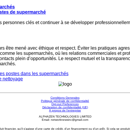
marchés
ostes de supermarché
 personnes clés et continuer à se développer professionnellemen
ours être mené avec éthique et respect. Éviter les pratiques agres
comme les supermarchés, où les relations commerciales et profe
ntacts plein d’opportunités. Le respect mutuel et la transparen
marchés.
 des postes dans les supermarchés
de nettoyage
Conditions Generales
Politique générale de confidentialité
Opt-out Preferences
Déclaration de confidentialité (UE)
À propos de l'entreprise
ALPHAZEN TECHNOLOGIES LIMITED
Email: networknewsinc@gmail.com
financier, qu'il s'agisse d'une carte de crédit, d'un financement ou d'un prêt. Si cela se produi