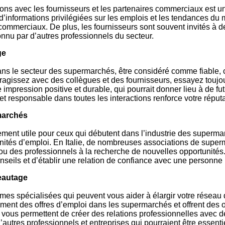
ons avec les fournisseurs et les partenaires commerciaux est un
’informations privilégiées sur les emplois et les tendances du m
 commerciaux. De plus, les fournisseurs sont souvent invités à
nnu par d’autres professionnels du secteur.
ge
Dans le secteur des supermarchés, être considéré comme fiable,
ragissez avec des collègues et des fournisseurs, essayez toujo
re impression positive et durable, qui pourrait donner lieu à de
et responsable dans toutes les interactions renforce votre réputa
marchés
ment utile pour ceux qui débutent dans l’industrie des superma
rtunités d’emploi. En Italie, de nombreuses associations de su
u des professionnels à la recherche de nouvelles opportunités. L
seils et d’établir une relation de confiance avec une personne 
seautage
ormes spécialisées qui peuvent vous aider à élargir votre résea
nt des offres d’emploi dans les supermarchés et offrent des op
vous permettent de créer des relations professionnelles avec 
autres professionnels et entreprises qui pourraient être essentie