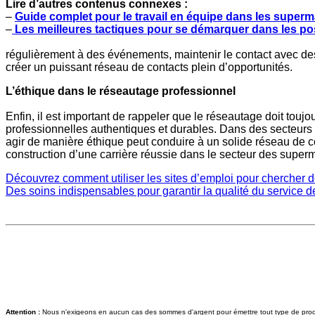
Lire d’autres contenus connexes :
–
Guide complet pour le travail en équipe dans les super
–
Les meilleures tactiques pour se démarquer dans les p
régulièrement à des événements, maintenir le contact avec des
créer un puissant réseau de contacts plein d’opportunités.
L’éthique dans le réseautage professionnel
Enfin, il est important de rappeler que le réseautage doit touj
professionnelles authentiques et durables. Dans des secteurs 
agir de manière éthique peut conduire à un solide réseau de co
construction d’une carrière réussie dans le secteur des super
Découvrez comment utiliser les sites d’emploi pour chercher
Des soins indispensables pour garantir la qualité du service 
Attention :
Nous n'exigeons en aucun cas des sommes d'argent pour émettre tout type de produit 