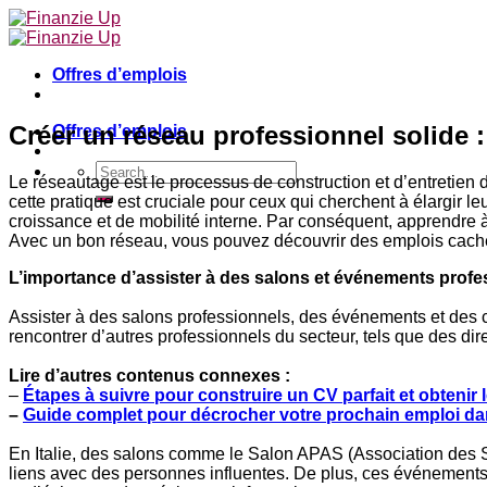
Skip
to
content
Offres d’emplois
Créer un réseau professionnel solide 
Offres d’emplois
Le réseautage est le processus de construction et d’entretien
cette pratique est cruciale pour ceux qui cherchent à élargir
croissance et de mobilité interne. Par conséquent, apprendre à 
Avec un bon réseau, vous pouvez découvrir des emplois caché
L’importance d’assister à des salons et événements profes
Assister à des salons professionnels, des événements et des c
rencontrer d’autres professionnels du secteur, tels que des dir
Lire d’autres contenus connexes :
–
Étapes à suivre pour construire un CV parfait et obtenir 
–
Guide complet pour décrocher votre prochain emploi da
En Italie, des salons comme le Salon APAS (Association des Su
liens avec des personnes influentes. De plus, ces événements o