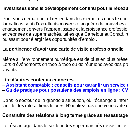
Investissez dans le développement continu pour le résea
Pour vous démarquer et rester dans les mémoires dans le domain
formations sont d’excellents moyens d’acquérir de nouvelles 
engagement envers l’apprentissage et la croissance professionne
entreprises de supermarchés, telles que Carrefour et Conad, r
puissant pour élargir les opportunités d’emploi.
La pertinence d’avoir une carte de visite professionnelle
Même si l’environnement numérique est de plus en plus présent,
Lors d’événements en face-à-face ou de réunions avec des profe
vivants.
Lire d’autres contenus connexes :
–
Assistant comptable : conseils pour garantir un service e
–
Guide pratique pour postuler à des emplois en ligne : CV 
Dans le secteur de la grande distribution, où l’échange d’infor
faciliter les interactions futures. N’oubliez pas que votre carte 
Construire des relations à long terme grâce au réseautage
Le réseautage dans le secteur des supermarchés ne se limite p