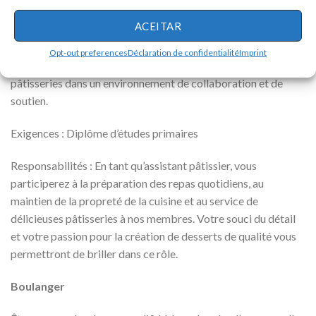
Êtes-vous doué dans l’art de la pâtisserie ? Costco a des
ACEITAR
postes d’assistant pâtissier à pourvoir, avec une possibilité
d’emploi pour les personnes handicapées. Joignez-vous à
Opt-out preferences
Déclaration de confidentialité
Imprint
notre équipe et contribuez à la création de délicieuses
pâtisseries dans un environnement de collaboration et de
soutien.
Exigences : Diplôme d’études primaires
Responsabilités : En tant qu’assistant pâtissier, vous
participerez à la préparation des repas quotidiens, au
maintien de la propreté de la cuisine et au service de
délicieuses pâtisseries à nos membres. Votre souci du détail
et votre passion pour la création de desserts de qualité vous
permettront de briller dans ce rôle.
Boulanger