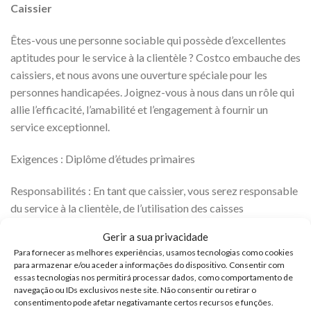
Caissier
Êtes-vous une personne sociable qui possède d’excellentes
aptitudes pour le service à la clientèle ? Costco embauche des
caissiers, et nous avons une ouverture spéciale pour les
personnes handicapées. Joignez-vous à nous dans un rôle qui
allie l’efficacité, l’amabilité et l’engagement à fournir un
service exceptionnel.
Exigences : Diplôme d’études primaires
Responsabilités : En tant que caissier, vous serez responsable
du service à la clientèle, de l’utilisation des caisses
enregistreuses, de la manipulation de l’argent et de l’ouverture
Gerir a sua privacidade
et de la fermeture des caisses. Votre rôle sera essentiel pour
Para fornecer as melhores experiências, usamos tecnologias como cookies
créer une expérience d’achat positive pour nos membres.
para armazenar e/ou aceder a informações do dispositivo. Consentir com
essas tecnologias nos permitirá processar dados, como comportamento de
navegação ou IDs exclusivos neste site. Não consentir ou retirar o
Assistant pâtissier
consentimento pode afetar negativamante certos recursos e funções.