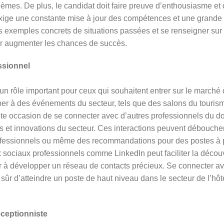
blèmes. De plus, le candidat doit faire preuve d’enthousiasme et
e exige une constante mise à jour des compétences et une grande 
 exemples concrets de situations passées et se renseigner sur l’
ur augmenter les chances de succès.
ssionnel
n rôle important pour ceux qui souhaitent entrer sur le marché d
ciper à des événements du secteur, tels que des salons du touri
nte occasion de se connecter avec d’autres professionnels du do
et innovations du secteur. Ces interactions peuvent débouche
rofessionnels ou même des recommandations pour des postes à p
ux sociaux professionnels comme LinkedIn peut faciliter la déco
der à développer un réseau de contacts précieux. Se connecter 
 sûr d’atteindre un poste de haut niveau dans le secteur de l’hôte
éceptionniste