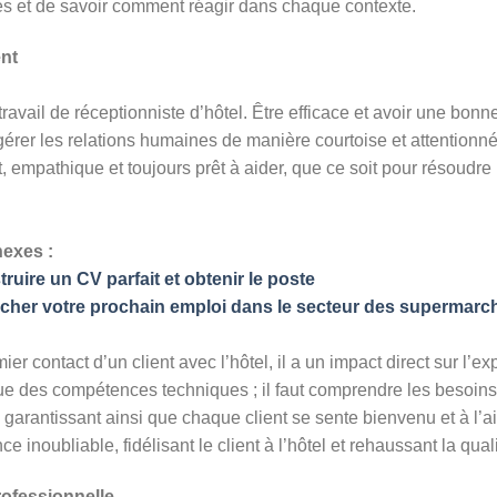
ciles et de savoir comment réagir dans chaque contexte.
ent
travail de réceptionniste d’hôtel. Être efficace et avoir une bonn
gérer les relations humaines de manière courtoise et attentionnée
nt, empathique et toujours prêt à aider, que ce soit pour résoudr
nexes :
ruire un CV parfait et obtenir le poste
cher votre prochain emploi dans le secteur des supermarc
ier contact d’un client avec l’hôtel, il a un impact direct sur l’e
ue des compétences techniques ; il faut comprendre les besoins d
 garantissant ainsi que chaque client se sente bienvenu et à l’a
 inoubliable, fidélisant le client à l’hôtel et rehaussant la quali
rofessionnelle