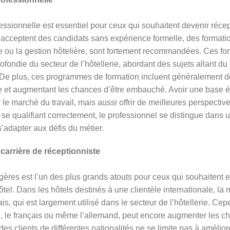
fessionnelle est essentiel pour ceux qui souhaitent devenir réce
acceptent des candidats sans expérience formelle, des formati
me ou la gestion hôtelière, sont fortement recommandées. Ces fo
ndie du secteur de l’hôtellerie, abordant des sujets allant du s
. De plus, ces programmes de formation incluent généralement de
e et augmentant les chances d’être embauché. Avoir une base é
ur le marché du travail, mais aussi offrir de meilleures perspecti
 se qualifiant correctement, le professionnel se distingue dans 
’adapter aux défis du métier.
carrière de réceptionniste
ères est l’un des plus grands atouts pour ceux qui souhaitent en
ôtel. Dans les hôtels destinés à une clientèle internationale, la 
is, qui est largement utilisé dans le secteur de l’hôtellerie. Cep
l, le français ou même l’allemand, peut encore augmenter les ch
s clients de différentes nationalités ne se limite pas à améliorer