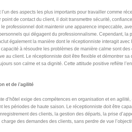
 l’un des aspects les plus importants pour travailler comme réce
 point de contact du client, il doit transmettre sécurité, confia
 le professionnel doit maintenir une apparence impeccable, av
 personnels qui dégagent du professionnalisme. Cependant, la p
nclut également la manière dont le réceptionniste interagit avec 
 la capacité à résoudre les problèmes de manière calme sont des
e au client. Le réceptionniste doit être flexible et démontrer sa 
ujours son calme et sa dignité. Cette attitude positive reflète l
n et de i’agilité
e d’hôtel exige des compétences en organisation et en agilité, ca
t les périodes de haute saison. Le réceptionniste doit être cap
registrement des clients, la gestion des départs, la prise d’app
n charge des demandes des clients, sans perdre de vue l’objectif p