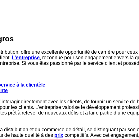
gros
ribution, offre une excellente opportunité de carrière pour ceu
lient.
L’entreprise
, reconnue pour son engagement envers la qua
entreprise. Si vous êtes passionné par le service client et poss
ervice à la clientèle
ante
teragir directement avec les clients, de fournir un service de h
 pour les clients. L’entreprise valorise le développement profes
 êtes prêt à relever de nouveaux défis et à faire partie d’une é
 distribution et du commerce de détail, se distinguant par son 
ts de haute qualité à des
prix
compétitifs. Avec cet engagement, 