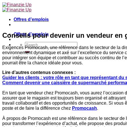
Skip
to
content
Offres d’emplois
Conseils pour devenir un vendeur en 
Offres d’emplois
Exigences Promocash, une référence dans le secteur de la dist
environnement dynamique et axé sur l’excellence du service c
pour intégrer son équipe et contribuer au succès continu de l’
pourrait être la chance idéale pour vous.
Lire d’autres contenus connexes :
Guider les clients : votre rôle en tant que représentant du s
Comment devenir une caissière de supermarché perform
En tant que vendeur chez Promocash, vous aurez l’occasion d’in
assurer que le magasin est toujours bien organisé et attrayant
travail collaboratif et des opportunités de croissance. Si vous
poste et de faire la différence chez
Promocash
.
À propos de Promocash est une référence dans le secteur de la
pour transformer l’expérience d’achat, elle propose des produi