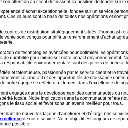
 son attention au client définissent sa position de leader sur le
e expérience d’achat exceptionnelle, fondée sur un service perso
n client. Ces valeurs sont la base de toutes nos opérations et so
de centres de distribution stratégiquement situés, Promocash e
de vente sont conçus pour offrir un environnement d’achat agréa
eterie.
oration de technologies avancées pour optimiser les opérations 
 de durabilité pour minimiser notre impact environnemental. Not
la responsabilité environnementale sont des piliers de notre acti
iée et talentueuse, passionnée par le service client et le trav
onnement collaboratif et des opportunités de croissance contin
e notre équipe se reflète directement dans l’excellence de nos
nt engagés dans le développement des communautés où nou
spérité locale. Notre implication dans la communauté reflète not
ns le tissu social et favorisons un avenir meilleur pour tous.
rchant de nouvelles façons d’améliorer et d’élargir nos services
’excellence
de notre service. Notre objectif est toujours de répo
rience possible.