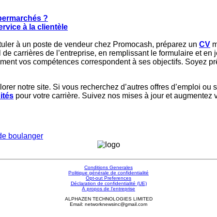
upermarchés ?
vice à la clientèle
uler à un poste de vendeur chez Promocash, préparez un
CV
m
 de carrières de l’entreprise, en remplissant le formulaire et en 
comment vos compétences correspondent à ses objectifs. Soyez pr
orer notre site. Si vous recherchez d’autres offres d’emploi ou s
ités
pour votre carrière. Suivez nos mises à jour et augmentez 
 de boulanger
Conditions Generales
Politique générale de confidentialité
Opt-out Preferences
Déclaration de confidentialité (UE)
À propos de l'entreprise
ALPHAZEN TECHNOLOGIES LIMITED
Email: networknewsinc@gmail.com