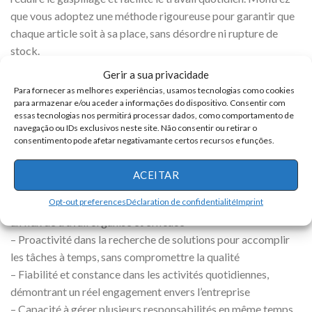
que vous adoptez une méthode rigoureuse pour garantir que
chaque article soit à sa place, sans désordre ni rupture de
stock.
Gerir a sua privacidade
Responsabilité et ponctualité: des qualités appréciées
Para fornecer as melhores experiências, usamos tecnologias como cookies
dans tous les postes
para armazenar e/ou aceder a informações do dispositivo. Consentir com
essas tecnologias nos permitirá processar dados, como comportamento de
navegação ou IDs exclusivos neste site. Não consentir ou retirar o
– Engagement envers les horaires de travail, en respectant
consentimento pode afetar negativamante certos recursos e funções.
toujours les heures et les shifts établis
– Sens des responsabilités dans l’exécution des tâches
ACEITAR
assignées, avec efficacité et dans les délais
Opt-out preferences
Déclaration de confidentialité
Imprint
– Capacité à respecter rigoureusement les délais, maintenant
un flux de travail organisé et efficace
– Proactivité dans la recherche de solutions pour accomplir
les tâches à temps, sans compromettre la qualité
– Fiabilité et constance dans les activités quotidiennes,
démontrant un réel engagement envers l’entreprise
– Capacité à gérer plusieurs responsabilités en même temps,