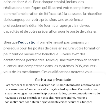
caissier chez Aldi. Pour chaque emploi, incluez des
réalisations spécifiques qui illustrent votre compétence,
comme l’amélioration de l’efficacité à la caisse ou la réception
de louanges pour votre précision. Une expérience
professionnelle détaillée fournit un aperçu clair de vos
capacités et de votre préparation pour le poste de caissier.
Bien que
l’éducation
formelle ne soit pas toujours un
prérequis pour les postes de caissier, inclure votre formation
peut tout de même être bénéfique. Si vous avez des
certifications pertinentes, telles qu’une formation en service
client ou une compétence dans les systèmes POS, assurez-
vous de les mentionner. Ces qualifications peuvent vous
distinguer des autres candidats et montrer que vous avez une
Gerir a sua privacidade
base solide pour le rôle. Inclure votre formation ajoute
Para fornecer as melhores experiências, usamos tecnologias como cookies
également de la profondeur à votre CV.
para armazenar e/ou aceder a informações do dispositivo. Consentir com
essas tecnologias nos permitirá processar dados, como comportamento de
navegação ou IDs exclusivos neste site. Não consentir ou retirar o
Pour rendre votre
CV
plus attrayant et impactant, utilisez des
consentimento pode afetar negativamante certos recursos e funções.