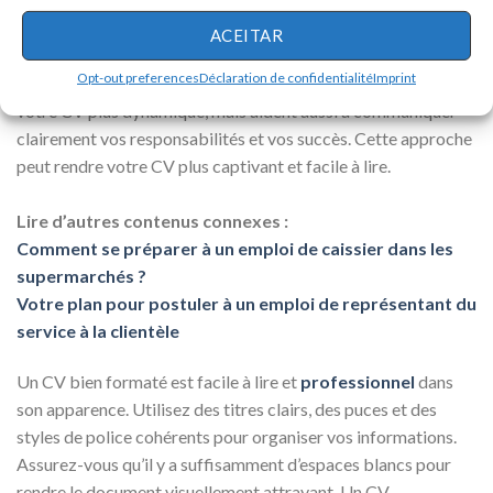
verbes d’action forts lorsque vous décrivez vos compétences
et expériences. Des mots comme « géré », « traité », « assisté »
ACEITAR
et « résolu » transmettent un sens d’activité et de
Opt-out preferences
Déclaration de confidentialité
Imprint
compétence. Les verbes d’action ne rendent pas seulement
votre CV plus dynamique, mais aident aussi à communiquer
clairement vos responsabilités et vos succès. Cette approche
peut rendre votre CV plus captivant et facile à lire.
Lire d’autres contenus connexes :
Comment se préparer à un emploi de caissier dans les
supermarchés ?
Votre plan pour postuler à un emploi de représentant du
service à la clientèle
Un CV bien formaté est facile à lire et
professionnel
dans
son apparence. Utilisez des titres clairs, des puces et des
styles de police cohérents pour organiser vos informations.
Assurez-vous qu’il y a suffisamment d’espaces blancs pour
rendre le document visuellement attrayant. Un CV