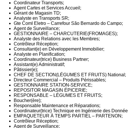
Coordinateur Transports;
Agent Cartes et Services Accueil;
Gérant de Magasin TD;
Analyste en Transports SR;
Gte Coml Eletro – Carrefour São Bernardo do Campo;
Agent de Surveillance;
GESTIONNAIRE – CHARCUTERIE(FROMAGES);
Analyste des Relations avec les Membres;
Contrôleur Réception;
Consultant(e) en Développement Immobilier;
Analyste en Planification;
Coordinateur(trice) Business Partner;
Assistant(e) Administratif;
Pâtissier(e);
CHEF DE SECTION(LÉGUMES ET FRUITS) National;
Directeur Commercial – Produits Périssables;
GESTIONNAIRE STATION-SERVICE;
REPOSITOR MAGASIN ÉPICERIE;
RESPONSABLE – LÉGUMES ET FRUITS;
Boucher(ère);
Responsable Maintenance et Réparations;
Coordinateur(trice) Technique en Ingénierie des Donnée
EMPAQUETEUR À TEMPS PARTIEL – PARTENON;
Contrôleur Réception;
Agent de Surveillance;