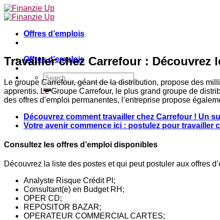
Skip
to
content
Offres d’emplois
Travailler chez Carrefour : Découvrez 
Offres d’emplois
Le groupe Carrefour, géant de la distribution, propose des mill
apprentis. Le Groupe Carrefour, le plus grand groupe de distri
des offres d’emploi permanentes, l’entreprise propose égaleme
Découvrez comment travailler chez Carrefour ! Un 
Votre avenir commence ici : postulez pour travailler c
Consultez les offres d’emploi disponibles
Découvrez la liste des postes et qui peut postuler aux offres 
Analyste Risque Crédit Pl;
Consultant(e) en Budget RH;
OPER CD;
REPOSITOR BAZAR;
OPERATEUR COMMERCIAL CARTES;