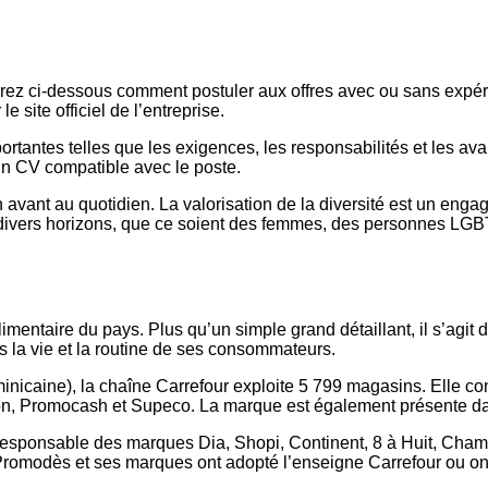
rez ci-dessous comment postuler aux offres avec ou sans expérie
 site officiel de l’entreprise.
rtantes telles que les exigences, les responsabilités et les avan
 un CV compatible avec le poste.
en avant au quotidien. La valorisation de la diversité est un enga
e divers horizons, que ce soient des femmes, des personnes LGB
imentaire du pays. Plus qu’un simple grand détaillant, il s’agit
s la vie et la routine de ses consommateurs.
minicaine), la chaîne Carrefour exploite 5 799 magasins. Elle 
’Bon, Promocash et Supeco. La marque est également présente d
esponsable des marques Dia, Shopi, Continent, 8 à Huit, Champ
Promodès et ses marques ont adopté l’enseigne Carrefour ou on