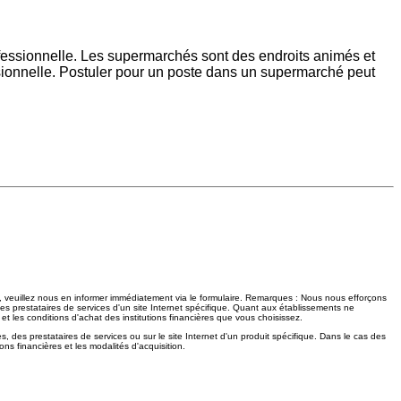
 professionnelle. Les supermarchés sont des endroits animés et
ssionnelle. Postuler pour un poste dans un supermarché peut
t, veuillez nous en informer immédiatement via le formulaire. Remarques : Nous nous efforçons
 des prestataires de services d'un site Internet spécifique. Quant aux établissements ne
 et les conditions d'achat des institutions financières que vous choisissez.
es, des prestataires de services ou sur le site Internet d'un produit spécifique. Dans le cas des
ons financières et les modalités d'acquisition.