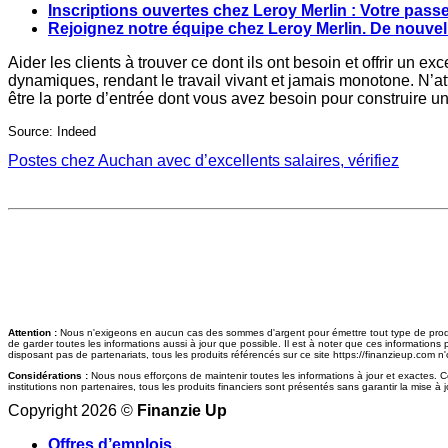
Inscriptions ouvertes chez Leroy Merlin : Votre passe
Rejoignez notre équipe chez Leroy Merlin. De nouvel
Aider les clients à trouver ce dont ils ont besoin et offrir un 
dynamiques, rendant le travail vivant et jamais monotone. N’a
être la porte d’entrée dont vous avez besoin pour construire un
Source: Indeed
Postes chez Auchan avec d’excellents salaires, vérifiez
Attention :
Nous n'exigeons en aucun cas des sommes d'argent pour émettre tout type de produit 
de garder toutes les informations aussi à jour que possible. Il est à noter que ces informations 
disposant pas de partenariats, tous les produits référencés sur ce site https://finanzieup.com n'o
Considérations :
Nous nous efforçons de maintenir toutes les informations à jour et exactes. Ces 
institutions non partenaires, tous les produits financiers sont présentés sans garantir la mise à j
Copyright 2026 ©
Finanzie Up
Offres d’emplois