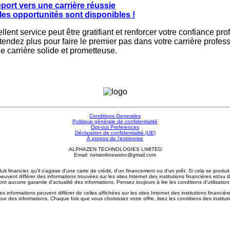
port vers une carrière réussie
les opportunités sont disponibles !
excellent service peut être gratifiant et renforcer votre confiance
ttendez plus pour faire le premier pas dans votre carrière profe
e carrière solide et prometteuse.
Conditions Generales
Politique générale de confidentialité
Opt-out Preferences
Déclaration de confidentialité (UE)
À propos de l'entreprise
ALPHAZEN TECHNOLOGIES LIMITED
Email: networknewsinc@gmail.com
financier, qu'il s'agisse d'une carte de crédit, d'un financement ou d'un prêt. Si cela se produi
peuvent différer des informations trouvées sur les sites Internet des institutions financières et/ou
nt aucune garantie d'actualité des informations. Pensez toujours à lire les conditions d'utilisation
informations peuvent différer de celles affichées sur les sites Internet des institutions financièr
our des informations. Chaque fois que vous choisissez votre offre, lisez les conditions des instituti