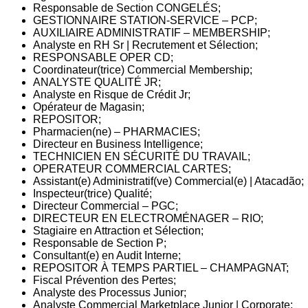
Responsable de Section CONGELÉS;
GESTIONNAIRE STATION-SERVICE – PCP;
AUXILIAIRE ADMINISTRATIF – MEMBERSHIP;
Analyste en RH Sr | Recrutement et Sélection;
RESPONSABLE OPER CD;
Coordinateur(trice) Commercial Membership;
ANALYSTE QUALITÉ JR;
Analyste en Risque de Crédit Jr;
Opérateur de Magasin;
REPOSITOR;
Pharmacien(ne) – PHARMACIES;
Directeur en Business Intelligence;
TECHNICIEN EN SÉCURITÉ DU TRAVAIL;
OPERATEUR COMMERCIAL CARTES;
Assistant(e) Administratif(ve) Commercial(e) | Atacadão;
Inspecteur(trice) Qualité;
Directeur Commercial – PGC;
DIRECTEUR EN ELECTROMÉNAGER – RIO;
Stagiaire en Attraction et Sélection;
Responsable de Section P;
Consultant(e) en Audit Interne;
REPOSITOR À TEMPS PARTIEL – CHAMPAGNAT;
Fiscal Prévention des Pertes;
Analyste des Processus Junior;
Analyste Commercial Marketplace Junior | Corporate;