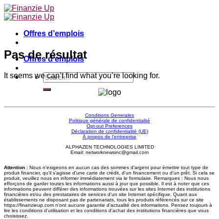
Skip
to
content
Offres d’emplois
Pas de résultat
Offres d’emplois
It seems we can’t find what you’re looking for.
Conditions Generales
Politique générale de confidentialité
Opt-out Preferences
Déclaration de confidentialité (UE)
À propos de l'entreprise
ALPHAZEN TECHNOLOGIES LIMITED
Email: networknewsinc@gmail.com
Attention :
Nous n'exigeons en aucun cas des sommes d'argent pour émettre tout type de
produit financier, qu'il s'agisse d'une carte de crédit, d'un financement ou d'un prêt. Si cela se
produit, veuillez nous en informer immédiatement via le formulaire. Remarques : Nous nous
efforçons de garder toutes les informations aussi à jour que possible. Il est à noter que ces
informations peuvent différer des informations trouvées sur les sites Internet des institutions
financières et/ou des prestataires de services d'un site Internet spécifique. Quant aux
établissements ne disposant pas de partenariats, tous les produits référencés sur ce site
https://finanzieup.com n'ont aucune garantie d'actualité des informations. Pensez toujours à
lire les conditions d'utilisation et les conditions d'achat des institutions financières que vous
choisissez.