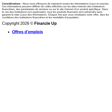
Considérations :
Nous nous efforçons de maintenir toutes les informations à jour et exactes.
Ces informations peuvent différer de celles affichées sur les sites Internet des institutions
financières, des prestataires de services ou sur le site Internet d'un produit spécifique. Dans
le cas des institutions non partenaires, tous les produits financiers sont présentés sans
garantir la mise à jour des informations. Chaque fois que vous choisissez votre offre, lisez les
conditions des institutions financières et les modalités d'acquisition.
Copyright 2026 ©
Finanzie Up
Offres d’emplois