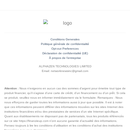
Conditions Generales
Politique générale de confidentialité
Opt-out Preferences
Déclaration de confidentialité (UE)
À propos de l'entreprise
ALPHAZEN TECHNOLOGIES LIMITED
Email: networknewsinc@gmail.com
Attention :
Nous n'exigeons en aucun cas des sommes d'argent pour émettre tout type de
produit financier, qu'il s'agisse d'une carte de crédit, d'un financement ou d'un prêt. Si cela
se produit, veuillez nous en informer immédiatement via le formulaire. Remarques : Nous
nous efforçons de garder toutes les informations aussi à jour que possible. Il est à noter
que ces informations peuvent différer des informations trouvées sur les sites Internet des
institutions financières et/ou des prestataires de services d'un site Internet spécifique.
Quant aux établissements ne disposant pas de partenariats, tous les produits référencés
sur ce site https://finanzieup.com n'ont aucune garantie d'actualité des informations.
Pensez toujours à lire les conditions d'utilisation et les conditions d'achat des institutions