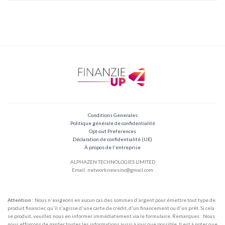
Conditions Generales
Politique générale de confidentialité
Opt-out Preferences
Déclaration de confidentialité (UE)
À propos de l'entreprise
ALPHAZEN TECHNOLOGIES LIMITED
Email: networknewsinc@gmail.com
Attention :
Nous n'exigeons en aucun cas des sommes d'argent pour émettre tout type de
produit financier, qu'il s'agisse d'une carte de crédit, d'un financement ou d'un prêt. Si cela
se produit, veuillez nous en informer immédiatement via le formulaire. Remarques : Nous
nous efforçons de garder toutes les informations aussi à jour que possible. Il est à noter que