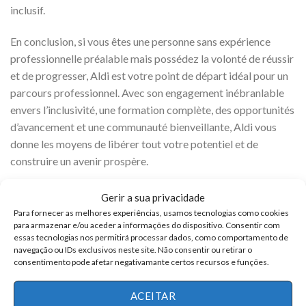
inclusif.
En conclusion, si vous êtes une personne sans expérience
professionnelle préalable mais possédez la volonté de réussir
et de progresser, Aldi est votre point de départ idéal pour un
parcours professionnel. Avec son engagement inébranlable
envers l’inclusivité, une formation complète, des opportunités
d’avancement et une communauté bienveillante, Aldi vous
donne les moyens de libérer tout votre potentiel et de
construire un avenir prospère.
Opportunités chez Aldi
Gerir a sua privacidade
Para fornecer as melhores experiências, usamos tecnologias como cookies
Technicien en Sécurité Professionnelle, et bien plus
para armazenar e/ou aceder a informações do dispositivo. Consentir com
essas tecnologias nos permitirá processar dados, como comportamento de
encore!
navegação ou IDs exclusivos neste site. Não consentir ou retirar o
consentimento pode afetar negativamante certos recursos e funções.
Superviseur Administratif
Assistant en Informatique
ACEITAR