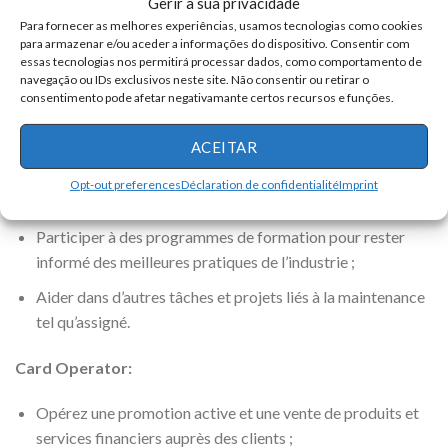
Gerir a sua privacidade
évaluer les composants et systèmes électriques ;
Para fornecer as melhores experiências, usamos tecnologias como cookies
para armazenar e/ou aceder a informações do dispositivo. Consentir com
Effectuer des réparations, des remplacements et des
essas tecnologias nos permitirá processar dados, como comportamento de
navegação ou IDs exclusivos neste site. Não consentir ou retirar o
mises à niveau des systèmes électriques si nécessaire ;
consentimento pode afetar negativamante certos recursos e funções.
Documenter les activités de maintenance, y compris les
réparations, les inspections et les remplacements ;
ACEITAR
Contribuer au maintien d’un environnement de travail sûr
Opt-out preferences
Déclaration de confidentialité
Imprint
et efficace ;
Participer à des programmes de formation pour rester
informé des meilleures pratiques de l’industrie ;
Aider dans d’autres tâches et projets liés à la maintenance
tel qu’assigné.
Card Operator:
Opérez une promotion active et une vente de produits et
services financiers auprès des clients ;