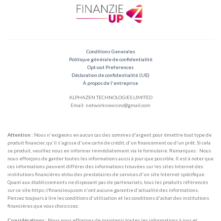
Conditions Generales
Politique générale de confidentialité
Opt-out Preferences
Déclaration de confidentialité (UE)
À propos de l'entreprise
ALPHAZEN TECHNOLOGIES LIMITED
Email: networknewsinc@gmail.com
Attention :
Nous n'exigeons en aucun cas des sommes d'argent pour émettre tout type de
produit financier, qu'il s'agisse d'une carte de crédit, d'un financement ou d'un prêt. Si cela
se produit, veuillez nous en informer immédiatement via le formulaire. Remarques : Nous
nous efforçons de garder toutes les informations aussi à jour que possible. Il est à noter que
ces informations peuvent différer des informations trouvées sur les sites Internet des
institutions financières et/ou des prestataires de services d'un site Internet spécifique.
Quant aux établissements ne disposant pas de partenariats, tous les produits référencés
sur ce site https://finanzieup.com n'ont aucune garantie d'actualité des informations.
Pensez toujours à lire les conditions d'utilisation et les conditions d'achat des institutions
financières que vous choisissez.
Considérations :
Nous nous efforçons de maintenir toutes les informations à jour et