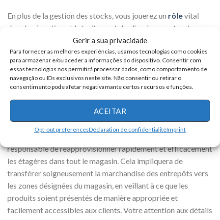
En plus de la gestion des stocks, vous jouerez un
rôle
vital
dans la réception et le traitement des livraisons entrantes.
Cela impliquera des tâches telles que le déchargement et
Gerir a sua privacidade
Para fornecer as melhores experiências, usamos tecnologias como cookies
l’inspection des livraisons, la vérification des quantités et de
para armazenar e/ou aceder a informações do dispositivo. Consentir com
la qualité des produits, et l’organisation et le stockage
essas tecnologias nos permitirá processar dados, como comportamento de
efficaces de la marchandise dans des entrepôts ou des zones
navegação ou IDs exclusivos neste site. Não consentir ou retirar o
consentimento pode afetar negativamante certos recursos e funções.
de stockage désignées. Votre endurance physique et votre
capacité à manipuler des charges lourdes seront essentielles
ACEITAR
dans cet aspect du rôle.
Opt-out preferences
Déclaration de confidentialité
Imprint
Une fois les stocks réceptionnés et organisés, vous serez
responsable de réapprovisionner rapidement et efficacement
les étagères dans tout le magasin. Cela impliquera de
transférer soigneusement la marchandise des entrepôts vers
les zones désignées du magasin, en veillant à ce que les
produits soient présentés de manière appropriée et
facilement accessibles aux clients. Votre attention aux détails