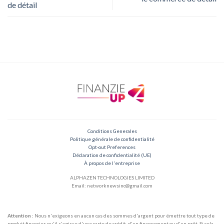
de détail
Conditions Generales
Politique générale de confidentialité
Opt-out Preferences
Déclaration de confidentialité (UE)
À propos de l'entreprise
ALPHAZEN TECHNOLOGIES LIMITED
Email: networknewsinc@gmail.com
Attention :
Nous n'exigeons en aucun cas des sommes d'argent pour émettre tout type de
produit financier, qu'il s'agisse d'une carte de crédit, d'un financement ou d'un prêt. Si cela